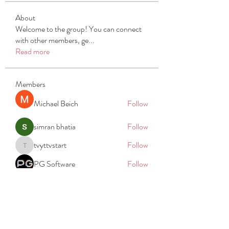
About
Welcome to the group! You can connect
with other members, ge
...
Read more
Members
Michael Beich
Follow
simran bhatia
Follow
tvyttvstart
Follow
tvyttvstart
PG Software
Follow
Net Freeapkmod
Follow
See All Members (105)