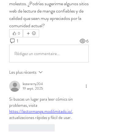
molestos. ¿Podrías sugerirme algunos sitios 
web de lectura de manga confiables y de 
calidad que sean muy apreciados por la 
comunidad actual?
0
1
6
Rédigez un commentaire...
Les plus récents
lestererry204
19 sept. 2025
Si buscas un lugar para leer cómics sin 
problemas, visita 
https://lectormanga.modilimitado.io/
, 
actualizaciones rápidas y fácil de usar.
J'aime
Répondre