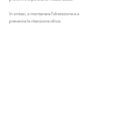
In sintesi, a mantenere l'idratazione e a 
prevenire la ritenzione idrica.
2. Mangia alimenti ricchi di fibre
Le fibre sono fondamentali per il nostro 
organismo e aiutano a regolare il transito 
intestinale e a mantenere il senso di sazietà. 
Includere nella propria dieta frutta, 
possono aumentare i livelli di zucchero nel 
sangue e favorire l'accumulo di grasso. 
Ridurre il loro consumo può migliorare la 
salute generale e stimolare la perdita di 
peso.
5. Mangia ad orari regolari
Mangiare ad orari regolari aiuta a 
mantenere il metabolismo attivo e a 