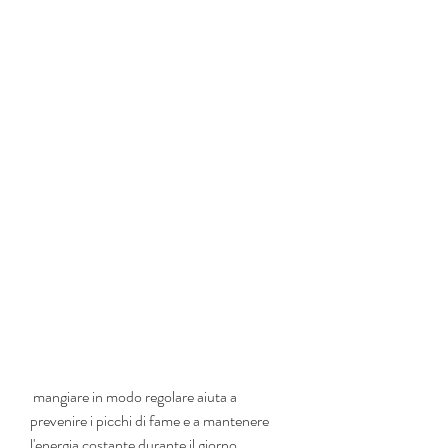
 mangiare in modo regolare aiuta a 
prevenire i picchi di fame e a mantenere 
l'energia costante durante il giorno.