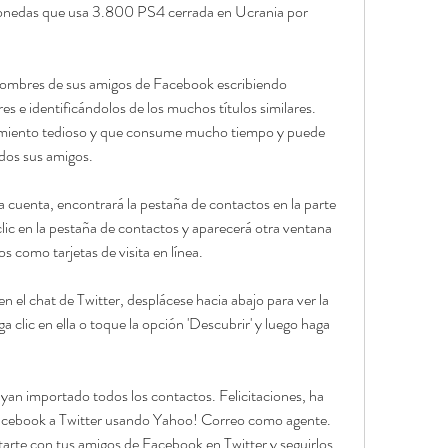
monedas que usa 3.800 PS4 cerrada en Ucrania por 
nombres de sus amigos de Facebook escribiendo 
e identificándolos de los muchos títulos similares. 
imiento tedioso y que consume mucho tiempo y puede 
dos sus amigos.
a cuenta, encontrará la pestaña de contactos en la parte 
clic en la pestaña de contactos y aparecerá otra ventana 
s como tarjetas de visita en línea.
el chat de Twitter, desplácese hacia abajo para ver la 
 clic en ella o toque la opción 'Descubrir' y luego haga 
an importado todos los contactos. Felicitaciones, ha 
acebook a Twitter usando Yahoo! Correo como agente. 
rte con tus amigos de Facebook en Twitter y seguirlos.