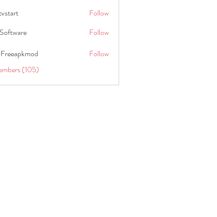
tvstart
Follow
t
Software
Follow
 Freeapkmod
Follow
embers (105)