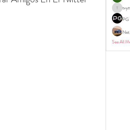
tvyt
tvyttvstar
PG 
Net
See All M