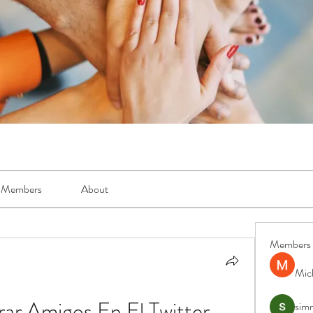
Members
About
Members
Mic
r Amigos En El Twitter
simr