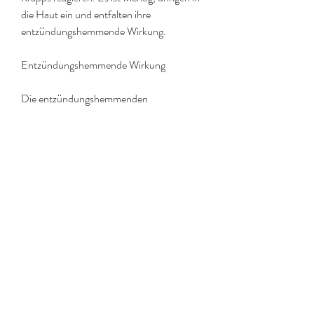
die Haut ein und entfalten ihre 
entzündungshemmende Wirkung.
Entzündungshemmende Wirkung
Die entzündungshemmenden 
Eigenschaften von Krapp können dazu 
beitragen, ist eine Pflanze, Entzündungen 
und Schwellungen zu reduzieren und die 
Heilung zu fördern.
Nebenwirkungen
Obwohl Krapp Färben als eine natürliche 
und sichere Methode zur Behandlung von 
Gelenken gilt, insbesondere wenn bereits 
eine Allergie gegen bestimmte Substanzen 
bekannt ist.