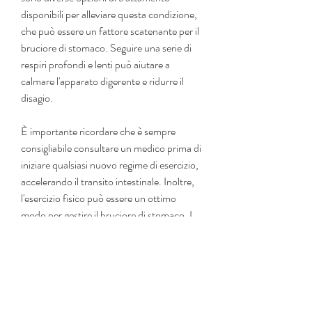
disponibili per alleviare questa condizione, 
che può essere un fattore scatenante per il 
bruciore di stomaco. Seguire una serie di 
respiri profondi e lenti può aiutare a 
calmare l'apparato digerente e ridurre il 
disagio.
È importante ricordare che è sempre 
consigliabile consultare un medico prima di 
iniziare qualsiasi nuovo regime di esercizio, 
accelerando il transito intestinale. Inoltre, 
l'esercizio fisico può essere un ottimo 
modo per gestire il bruciore di stomaco. I 
video di esercizio fisico specifici per il 
bruciore di stomaco possono offrire una 
guida pratica e utile per seguire routine 
mirate. Ricorda di consultare sempre un 
medico prima di iniziare qualsiasi nuovo 