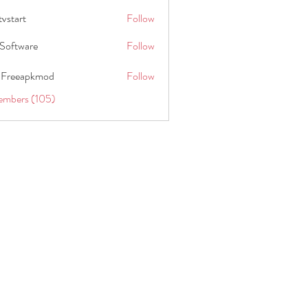
tvstart
Follow
t
Software
Follow
 Freeapkmod
Follow
embers (105)