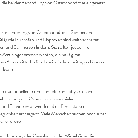
, die bei der Behandlung von Osteochondrose eingesetzt 
ahl zur Linderung von Osteochondrose-Schmerzen. 
R) wie Ibuprofen und Naproxen sind weit verbreitet 
n und Schmerzen lindern. Sie sollten jedoch nur 
m Arzt eingenommen werden, die häufig mit 
 Arzneimittel helfen dabei, die dazu beitragen können, 
 wirksam.
m traditionellen Sinne handelt, kann physikalische 
 Behandlung von Osteochondrose spielen. 
nd Techniken anwenden, die oft mit starken 
lichkeit einhergeht. Viele Menschen suchen nach einer 
eochondrose
 Erkrankung der Gelenke und der Wirbelsäule, die 