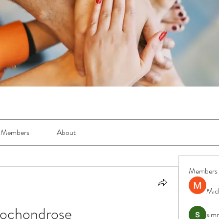
Members
About
Members
Mic
eochondrose
simr