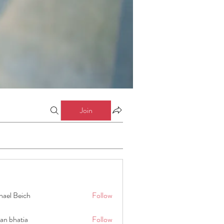
Join
hael Beich
Follow
an bhatia
Follow