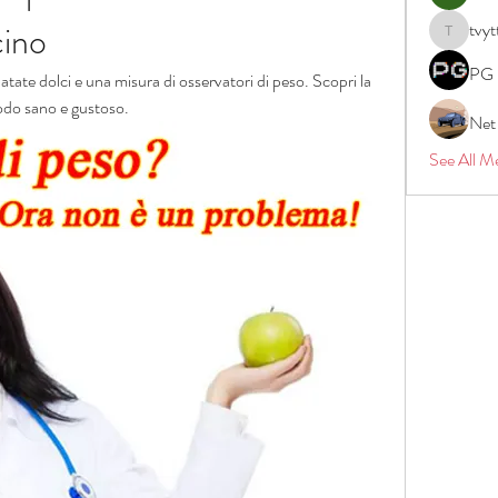
cino
tvyt
tvyttvstar
PG 
ate dolci e una misura di osservatori di peso. Scopri la 
 modo sano e gustoso.
Net
See All M