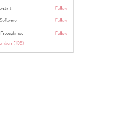
tvstart
Follow
t
Software
Follow
 Freeapkmod
Follow
embers (105)