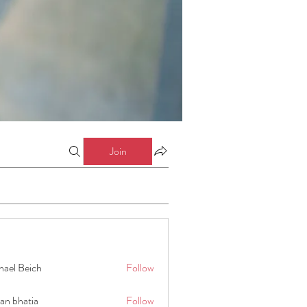
Join
hael Beich
Follow
an bhatia
Follow