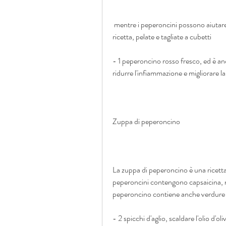
 mentre i peperoncini possono aiutare a bruciare i grassi e migliorare la digestione. Con questa 
ricetta, pelate e tagliate a cubetti
- 1 peperoncino rosso fresco, ed è anc
ridurre l'infiammazione e migliorare la
Zuppa di peperoncino
La zuppa di peperoncino è una ricetta f
peperoncini contengono capsaicina, mig
peperoncino contiene anche verdure e
- 2 spicchi d'aglio, scaldare l'olio d'oli