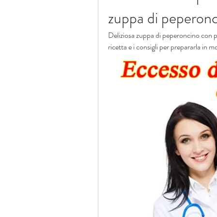
zuppa di peperon
Deliziosa zuppa di peperoncino con pat
ricetta e i consigli per prepararla in