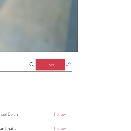
Join
hael Beich
Follow
an bhatia
Follow