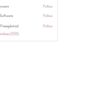
tvstart
Follow
t
Software
Follow
 Freeapkmod
Follow
embers (105)