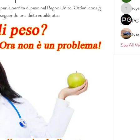
e per la perdita di peso nel Regno Unito. Ottieni consigli 
tvyt
tvyttvstar
seguendo una dieta equilibrata.
PG 
Net
See All M