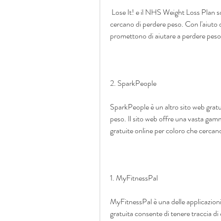
 Lose It! e il NHS Weight Loss Plan sono solo alcune delle opzioni disponibili per coloro che 
cercano di perdere peso. Con l'aiuto di
promettono di aiutare a perdere peso. 
2. SparkPeople
SparkPeople è un altro sito web gratui
peso. Il sito web offre una vasta gam
gratuite online per coloro che cercan
1. MyFitnessPal
MyFitnessPal è una delle applicazioni
gratuita consente di tenere traccia di 