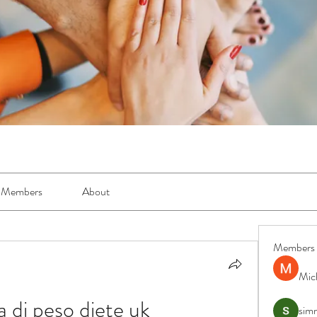
Members
About
Members
Mic
a di peso diete uk
simr