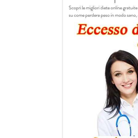
Scopri le migliori diete online gratuit
su come perdere peso in modo sano, 