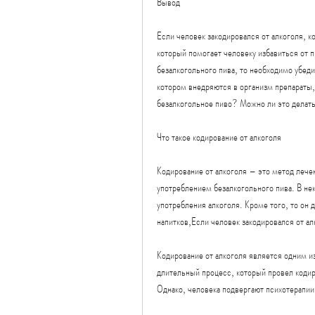
Вывод
Если человек закодировался от алкоголя, к
который помогает человеку избавиться от п
безалкогольного пива, то необходимо убеди
котором внедряются в организм препараты, 
безалкогольное пиво? Можно ли это делать
Что такое кодирование от алкоголя
Кодирование от алкоголя – это метод лече
употреблением безалкогольного пива. В н
употребления алкоголя. Кроме того, то он 
напитков,Если человек закодировался от а
Кодирование от алкоголя является одним и
длительный процесс, который провел кодир
Однако, человека подвергают психотерапии