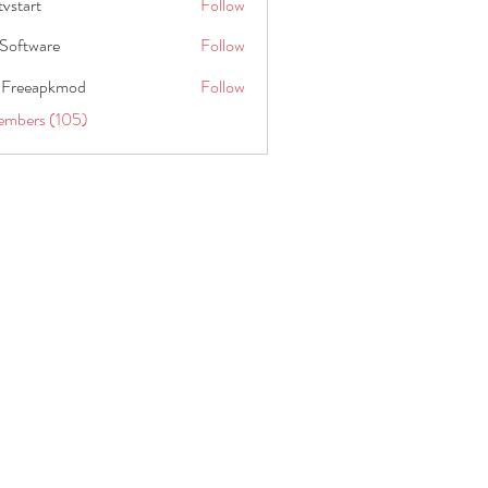
tvstart
Follow
t
Software
Follow
 Freeapkmod
Follow
embers (105)