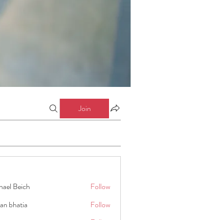
Join
hael Beich
Follow
an bhatia
Follow