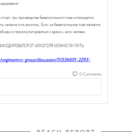
 кодирования
спирт, при производстве безалкогольного пива используется 
ть желание пить алкоголь. Если же безалкогольное пиво является 
обходимо проконсультироваться с врачом, если человек 
ЕК ЗАКОДИРОВАЛСЯ ОТ АЛКОГОЛЯ МОЖНО ЛИ ПИТЬ 
p/yogimomvn-group/discussion/51336691-2293-
0 Comments
REACH REPORT