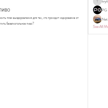
tvyt
tvyttvstar
пиво
PG 
оить план выздоровления для тех, кто проходит кодирование от 
Net
 пить безалкогольное пиво?
See All M