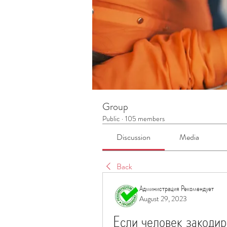
Group
Public
·
105 members
Discussion
Media
Back
Администрация Рекомендует
August 29, 2023
Если человек закодир