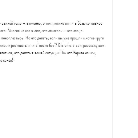
о важной теме – а именно, о том, можно ли пить безалкогольное 
го. Многие из нас знают, что алкоголь – это зло, а 
 пенопластырь. Но что делать, если вы уже прошли многие круги 
о ли рисковать и пить 'пивко без'? В этой статье я расскажу вам 
елиться, что делать в вашей ситуации. Так что берите чашки, 
до конца!