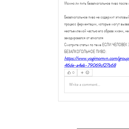
Можно ли пить безалкогольное пиво после
Безалкогольное пиво не содержит этиловый 
процесс ферментации, которые могут вызва
неотъемлемой частью его образа жизни, не
закодировался от алкоголя 
Смотрите статьи по теме ЕСЛИ ЧЕЛОВ
БЕЗАЛКОГОЛЬНОЕ ПИВО:
https://www.yogimomvn.com/grou
46de-a4eb-79069cf27b68
0
Write a comment...