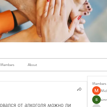
Members
About
Members
Mic
simr
овался от алкоголя можно ли 