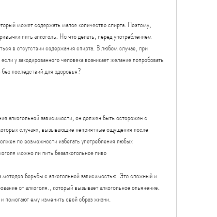
оторый может содержать малое количество спирта. Поэтому, 
ривычки пить алкоголь. Но что делать, перед употреблением 
ться в отсутствии содержания спирта. В любом случае, при 
если у закодированного человека возникает желание попробовать 
 без последствий для здоровья?
ния алкогольной зависимости, он должен быть осторожен с 
екоторых случаях, вызывающие неприятные ощущения после 
должен по возможности избегать употребления любых 
лкоголя можно ли пить безалкогольное пиво
з методов борьбы с алкогольной зависимостью. Это сложный и 
ование от алкоголя., который вызывает алкогольное опьянение. 
 и помогают ему изменить свой образ жизни.