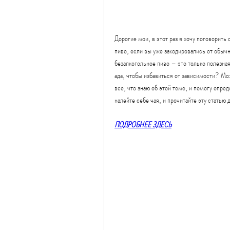
Дорогие мои, в этот раз я хочу поговорить 
пиво, если вы уже закодировались от обычно
безалкогольное пиво – это только полезная
ада, чтобы избавиться от зависимости? Можн
все, что знаю об этой теме, и помогу опред
налейте себе чая, и прочитайте эту статью 
ПОДРОБНЕЕ ЗДЕСЬ