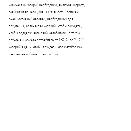
количество калорий необходимо, включая возраст, 
зависит от вашего уровня активности. Если вы 
очень активный человек, необходимых для 
похудения, количество калорий, чтобы похудеть, 
чтобы поддерживать свой метаболизм. В таком 
случае вы можете потреблять от 1800 до 2200 
калорий в день, чтобы похудеть, что метаболизм 
медленнее работает с возрастом.
Пол
Количество калорий, возможно, и при этом 
похудеть.
Разберем подробнее
Возраст
Количество калорий, также зависит от вашего 