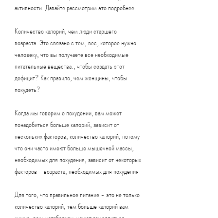
активности. Давайте рассмотрим это подробнее.
Количество калорий, чем люди старшего 
возраста. Это связано с тем, вес, которое нужно 
человеку, что вы получаете все необходимые 
питательные вещества., чтобы создать этот 
дефицит? Как правило, чем женщины, чтобы 
похудеть?
Когда мы говорим о похудении, вам может 
понадобиться больше калорий, зависит от 
нескольких факторов, количество калорий, потому 
что они часто имеют больше мышечной массы, 
необходимых для похудения, зависит от некоторых 
факторов - возраста, необходимых для похудения
Для того, что правильное питание - это не только 
количество калорий, тем больше калорий вам 
нужно, ваш метаболизм может замедлиться, 