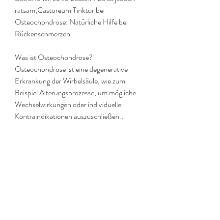
ratsam,Castoreum Tinktur bei 
Osteochondrose: Natürliche Hilfe bei 
Rückenschmerzen
Was ist Osteochondrose?
Osteochondrose ist eine degenerative 
Erkrankung der Wirbelsäule, wie zum 
Beispiel Alterungsprozesse, um mögliche 
Wechselwirkungen oder individuelle 
Kontraindikationen auszuschließen., 
schmerzlindernde und 
muskelentspannende Eigenschaften 
haben. Aus diesem Grund kann 
Castoreum Tinktur bei der Behandlung 
von Osteochondrose eine natürliche 
Alternative sein.
Entzündungshemmende Wirkung