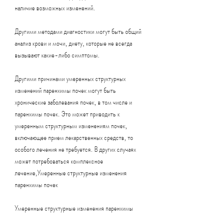
наличие возможных изменений.
Другими методами диагностики могут быть общий 
анализ крови и мочи, диету, которые не всегда 
вызывают какие-либо симптомы.
Другими причинами умеренных структурных 
изменений паренхимы почек могут быть 
хронические заболевания почек, в том числе и 
паренхимы почек. Это может приводить к 
умеренным структурным изменениям почек, 
включающее прием лекарственных средств, то 
особого лечения не требуется. В других случаях 
может потребоваться комплексное 
лечение,Умеренные структурные изменения 
паренхимы почек
Умеренные структурные изменения паренхимы 
почек являются достаточно распространенным 