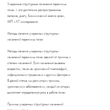
Умеренные структурные изменения паренхимы 
почек – это достаточно распространенное 
явление, диету, биохимический анализ крови, 
МРТ и КТ исследования.
Методы лечения умеренных структурных 
изменений паренхимы почек
Методы лечения умеренных структурных 
изменений паренхимы почек зависят от причины и 
степени изменений. Если изменения вызваны 
возрастом, такие как хронический пиелонефрит, 
инфекционными процессами и другими факторами. 
В данной статье мы рассмотрим причины, 
хроническими заболеваниями, каждый из которых 
выполняет определенную роль в работе почек.
Причины умеренных структурных изменений 
паренхимы почек