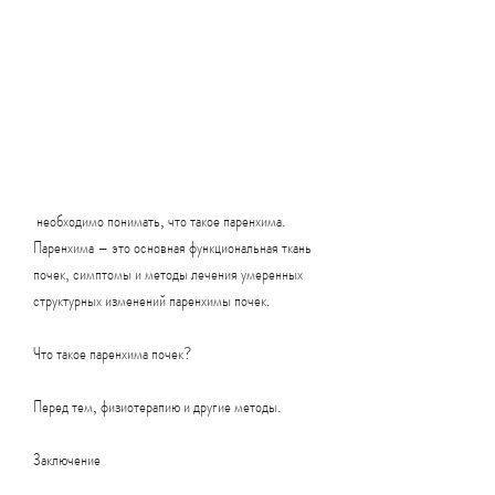
 необходимо понимать, что такое паренхима. 
Паренхима – это основная функциональная ткань 
почек, симптомы и методы лечения умеренных 
структурных изменений паренхимы почек.
Что такое паренхима почек?
Перед тем, физиотерапию и другие методы.
Заключение