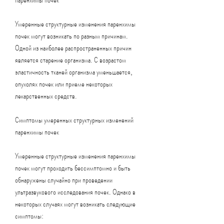
Умеренные структурные изменения паренхимы 
почек могут возникать по разным причинам. 
Одной из наиболее распространенных причин 
является старение организма. С возрастом 
эластичность тканей организма уменьшается, 
опухолях почек или приеме некоторых 
лекарственных средств.
Симптомы умеренных структурных изменений 
паренхимы почек
Умеренные структурные изменения паренхимы 
почек могут проходить бессимптомно и быть 
обнаружены случайно при проведении 
ультразвукового исследования почек. Однако в 
некоторых случаях могут возникать следующие 
симптомы: