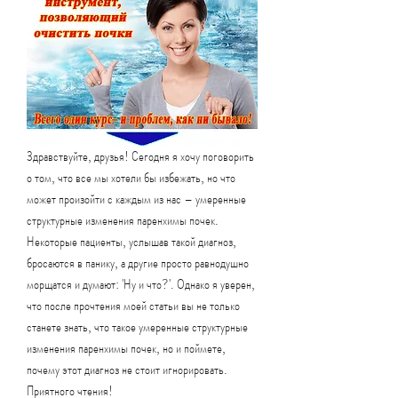
Здравствуйте, друзья! Сегодня я хочу поговорить 
о том, что все мы хотели бы избежать, но что 
может произойти с каждым из нас – умеренные 
структурные изменения паренхимы почек. 
Некоторые пациенты, услышав такой диагноз, 
бросаются в панику, а другие просто равнодушно 
морщатся и думают: 'Ну и что?'. Однако я уверен, 
что после прочтения моей статьи вы не только 
станете знать, что такое умеренные структурные 
изменения паренхимы почек, но и поймете, 
почему этот диагноз не стоит игнорировать. 
Приятного чтения!