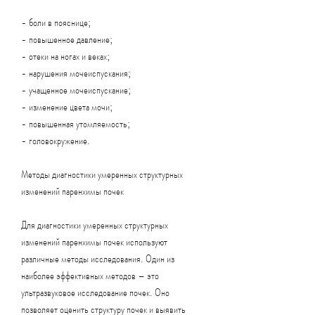
- боли в пояснице;
- повышенное давление;
- отеки на ногах и веках;
- нарушения мочеиспускания;
- учащенное мочеиспускание;
- изменение цвета мочи;
- повышенная утомляемость;
- головокружение.
Методы диагностики умеренных структурных 
изменений паренхимы почек
Для диагностики умеренных структурных 
изменений паренхимы почек используют 
различные методы исследования. Один из 
наиболее эффективных методов – это 
ультразвуковое исследование почек. Оно 
позволяет оценить структуру почек и выявить 