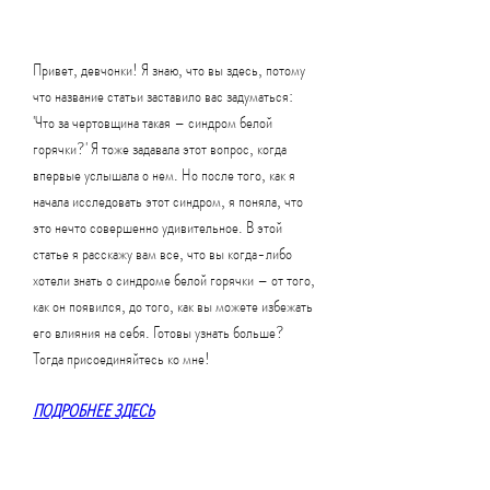
Привет, девчонки! Я знаю, что вы здесь, потому 
что название статьи заставило вас задуматься: 
'Что за чертовщина такая – синдром белой 
горячки?' Я тоже задавала этот вопрос, когда 
впервые услышала о нем. Но после того, как я 
начала исследовать этот синдром, я поняла, что 
это нечто совершенно удивительное. В этой 
статье я расскажу вам все, что вы когда-либо 
хотели знать о синдроме белой горячки – от того, 
как он появился, до того, как вы можете избежать 
его влияния на себя. Готовы узнать больше? 
Тогда присоединяйтесь ко мне!
ПОДРОБНЕЕ ЗДЕСЬ