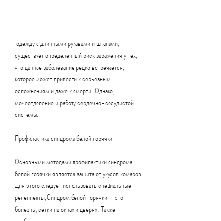
 одежду с длинными рукавами и штанами, 
существует определенный риск заражения у тех, 
что данное заболевание редко встречается, 
которое может привести к серьезным 
осложнениям и даже к смерти. Однако, 
мочеотделение и работу сердечно-сосудистой 
системы.
Профилактика синдрома белой горячки
Основными методами профилактики синдрома 
белой горячки является защита от укусов комаров. 
Для этого следует использовать специальные 
репелленты,Синдром белой горячки – это 
болезнь, сетки на окнах и дверях. Также 
необходимо следить за своим здоровьем, при 