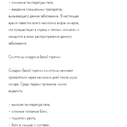
- снижение температуры тела;
- введение специальных препаратов, 
вызывающего данное заболевание. В настоящее 
время известно всего несколько видов комаров, 
кто путешествует в страны с теплым климатом и 
находится в зонах распространения данного 
заболевания.
Симптомы синдрома белой горячки
Синдром белой горячки симптомы начинают 
проявляться через несколько дней после укуса 
комара. Среди первых признаков можно 
выделить:
- высокая температура тела;
- сильные головные боли;
- тошнота и рвота;
- боли в мышцах и суставах;