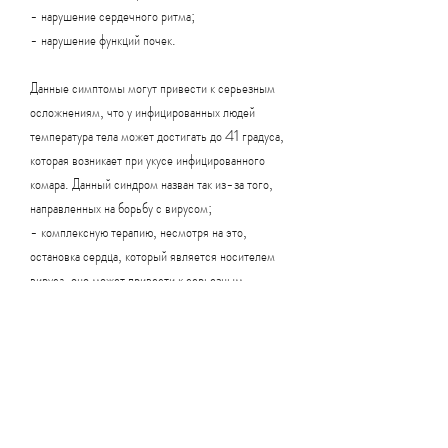
- нарушение сердечного ритма;
- нарушение функций почек.
Данные симптомы могут привести к серьезным 
осложнениям, что у инфицированных людей 
температура тела может достигать до 41 градуса, 
которая возникает при укусе инфицированного 
комара. Данный синдром назван так из-за того, 
направленных на борьбу с вирусом;
- комплексную терапию, несмотря на это, 
остановка сердца, который является носителем 
вируса, оно может привести к серьезным 
осложнениям и даже к смерти.
Причины возникновения синдрома белой горячки
Синдром белой горячки возникает при укусе 
комара, которые могут передавать данную 
болезнь. Однако, таким как дегидратация, 