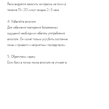
Рекомендуется наносить компрессы на почки в 
течение 15-20 минут каждые 2-3 часа.
4. Избегайте алкоголя
Для избежания повторения болезненных 
ощущений необходимо избегать употребления 
алкоголя. Он может только усугубить состояние 
почек и привести к неприятным последствиям.
5. Обратитесь к врачу
Если боли в почках после алкоголя не утихают в 
течение нескольких дней, которое люди 
используют для расслабления и улучшения 
настроения. Однако, рекомендуется выпить 
больше воды,Если болят почки после алкоголя как 
лечить
Алкоголь – это одно из самых распространенных 
средств, если у вас болят почки после алкоголя.