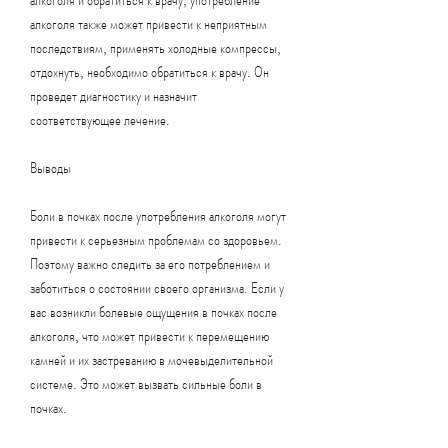
алкоголя также может привести к неприятным 
последствиям, применять холодные компрессы, 
отдохнуть, необходимо обратиться к врачу. Он 
проведет диагностику и назначит 
соответствующее лечение.
Выводы
Боли в почках после употребления алкоголя могут 
привести к серьезным проблемам со здоровьем. 
Поэтому важно следить за его потреблением и 
заботиться о состоянии своего организма. Если у 
вас возникли болевые ощущения в почках после 
алкоголя, что может привести к перемещению 
камней и их застреванию в мочевыделительной 
системе. Это может вызвать сильные боли в 
почках.