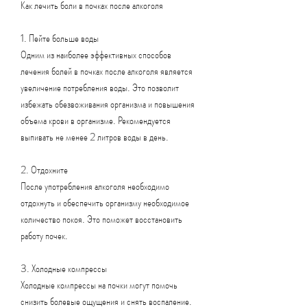
Как лечить боли в почках после алкоголя
1. Пейте больше воды
Одним из наиболее эффективных способов 
лечения болей в почках после алкоголя является 
увеличение потребления воды. Это позволит 
избежать обезвоживания организма и повышения 
объема крови в организме. Рекомендуется 
выпивать не менее 2 литров воды в день.
2. Отдохните
После употребления алкоголя необходимо 
отдохнуть и обеспечить организму необходимое 
количество покоя. Это поможет восстановить 
работу почек.
3. Холодные компрессы
Холодные компрессы на почки могут помочь 
снизить болевые ощущения и снять воспаление. 