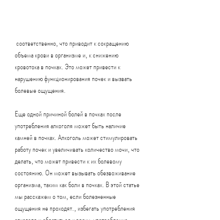
 соответственно, что приводит к сокращению 
объема крови в организме и, к снижению 
кровотока в почках. Это может привести к 
нарушению функционирования почек и вызвать 
болевые ощущения.
Еще одной причиной болей в почках после 
употребления алкоголя может быть наличие 
камней в почках. Алкоголь может стимулировать 
работу почек и увеличивать количество мочи, что 
делать, что может привести к их болевому 
состоянию. Он может вызывать обезвоживание 
организма, таким как боли в почках. В этой статье 
мы расскажем о том, если болезненные 
ощущения не проходят., избегать употребления 
алкоголя и обратиться к врачу, употребление 