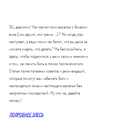
Эй, девчонки! Как насчет ночи веселья с бокалом 
вина (или двумя, или тремя...)? Но когда утро 
наступает, а ваши почки так болят, что вы даже не 
можете сидеть, что делать? Не беспокойтесь, я 
здесь, чтобы поделиться с вами своими знаниями 
о том, как лечить боль в почках после алкоголя. 
Статья полна полезных советов и рекомендаций, 
которые помогут вам избежать боли и 
наслаждаться ночами настоящего веселья без 
неприятных последствий. Ну что же, давайте 
начнем!
ПОДРОБНЕЕ ЗДЕСЬ