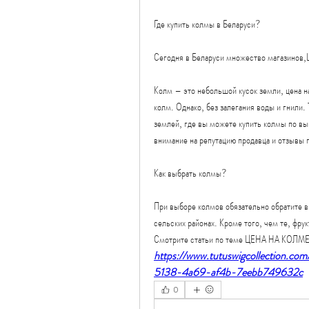
Где купить колмы в Беларуси?
Сегодня в Беларуси множество магазинов,Ц
Колм – это небольшой кусок земли, цена н
колм. Однако, без залегания воды и гнили
землей, где вы можете купить колмы по вы
внимание на репутацию продавца и отзывы 
Как выбрать колмы?
При выборе колмов обязательно обратите вн
сельских районах. Кроме того, чем те, фрук
Смотрите статьи по теме ЦЕНА НА КОЛМ
https://www.tutuswigcollection.com
5138-4a69-af4b-7eebb749632c
0