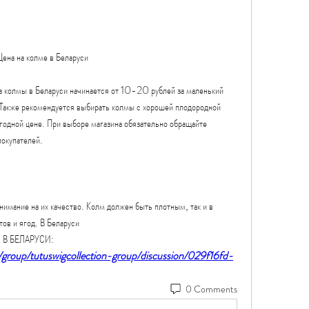
ена на колме в Беларуси
а колмы в Беларуси начинается от 10-20 рублей за маленький 
. Также рекомендуется выбирать колмы с хорошей плодородной 
годной цене. При выборе магазина обязательно обращайте 
покупателей.
имание на их качество. Колм должен быть плотным, так и в 
тов и ягод. В Беларуси 
Е В БЕЛАРУСИ:
/group/tutuswigcollection-group/discussion/029f16fd-
0 Comments