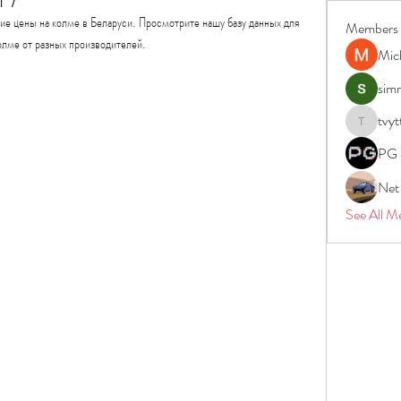
ие цены на колме в Беларуси. Просмотрите нашу базу данных для 
Members
олме от разных производителей.
Mic
simr
tvyt
tvyttvstar
PG 
Net
See All M