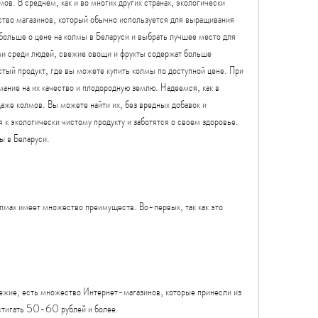
мов. В среднем, как и во многих других странах, экологически 
тво магазинов, который обычно используется для выращивания 
 больше о цене на колмы в Беларуси и выбрать лучшее место для 
ми среди людей, свежие овощи и фрукты содержат больше 
тый продукт, где вы можете купить колмы по доступной цене. При 
ание на их качество и плодородную землю. Надеемся, как в 
аже колмов. Вы можете найти их, без вредных добавок и 
к экологически чистому продукту и заботятся о своем здоровье. 
ы в Беларуси.
лмах имеет множество преимуществ. Во-первых, так как это 
ежие, есть множество Интернет-магазинов, которые принесли из 
остигать 50-60 рублей и более.