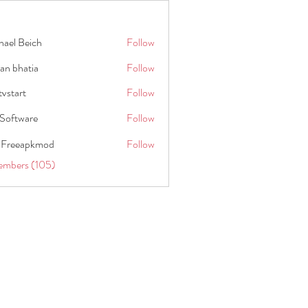
hael Beich
Follow
an bhatia
Follow
tvstart
Follow
t
Software
Follow
 Freeapkmod
Follow
embers (105)