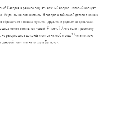
тью! Сегодня я решила поднять важный вопрос, который волнует 
. Ах да, вы не ослышались. Я говорю о той самой детали в нашем 
но обращаться к нашим мужьям, друзьям и родным за деньгами. 
 вещица может стоить как новый iPhone? А что если я расскажу 
 не разорившись до конца месяца на хлеб и воду? Читайте мою 
ы ценовой политики на колме в Беларуси.