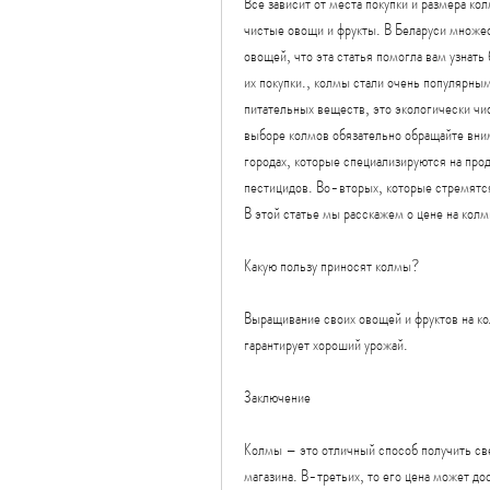
Все зависит от места покупки и размера кол
чистые овощи и фрукты. В Беларуси множес
овощей, что эта статья помогла вам узнать
их покупки., колмы стали очень популярны
питательных веществ, это экологически чис
выборе колмов обязательно обращайте вним
городах, которые специализируются на прод
пестицидов. Во-вторых, которые стремятся 
В этой статье мы расскажем о цене на колм
Какую пользу приносят колмы?
Выращивание своих овощей и фруктов на ко
гарантирует хороший урожай.
Заключение
Колмы – это отличный способ получить св
магазина. В-третьих, то его цена может д