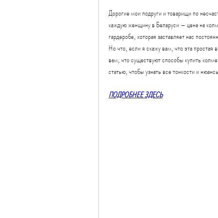
Дорогие мои подруги и товарищи по несчас
каждую женщину в Беларуси – цена на колме
гардеробе, которая заставляет нас постоян
Но что, если я скажу вам, что эта простая
вам, что существуют способы купить колме,
статью, чтобы узнать все тонкости и нюанс
ПОДРОБНЕЕ ЗДЕСЬ