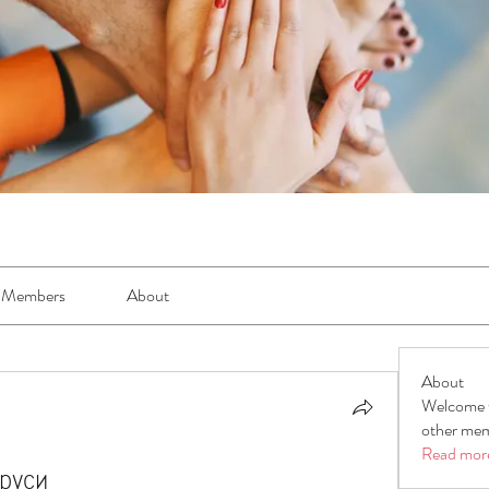
Members
About
About
Welcome t
other mem
Read mor
руси