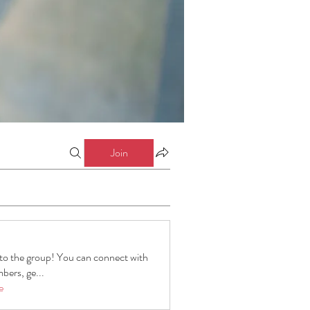
Join
o the group! You can connect with
bers, ge
...
e