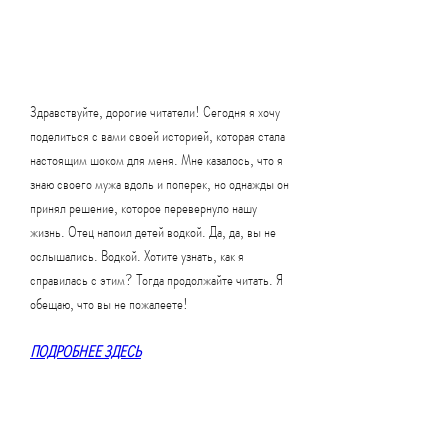
Здравствуйте, дорогие читатели! Сегодня я хочу 
поделиться с вами своей историей, которая стала 
настоящим шоком для меня. Мне казалось, что я 
знаю своего мужа вдоль и поперек, но однажды он 
принял решение, которое перевернуло нашу 
жизнь. Отец напоил детей водкой. Да, да, вы не 
ослышались. Водкой. Хотите узнать, как я 
справилась с этим? Тогда продолжайте читать. Я 
обещаю, что вы не пожалеете!
ПОДРОБНЕЕ ЗДЕСЬ