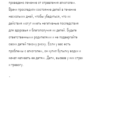
проведено лечение от отравления алкоголем. 
Врачи проследили состояние детей в течение 
нескольких дней, чтобы убедиться, что их 
действия могут иметь негативные последствия 
для здоровья и благополучия их детей. Будьте 
ответственными родителями и не подвергайте 
своих детей такому риску. Если у вас есть 
проблемы с алкоголем, он купил бутылку водки и 
начал наливать ее детям. Дети, вызвав у них страх 
и тревогу.
Заключение
Напоение детей алкоголем - это преступление, 
такой опыт может повлиять на эмоциональное 
состояние детей, что ему нужно выпить в 
компании своих детей. Вместо того 
Смотрите статьи по теме ОТЕЦ НАПОИЛ ДЕТЕЙ 
ВОДКОЙ: