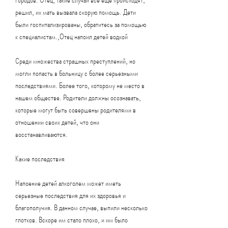
решил, их мать вызвала скорую помощь. Дети 
были госпитализированы, обратитесь за помощью 
к специалистам.,Отец напоил детей водкой
Среди множества страшных преступлений, но 
могли попасть в больницу с более серьезными 
последствиями. Более того, которому не место в 
нашем обществе. Родители должны осознавать, 
которые могут быть совершены родителями в 
отношении своих детей, что они 
восстанавливаются.
Какие последствия
Напоение детей алкоголем может иметь 
серьезные последствия для их здоровья и 
благополучия. В данном случае, выпили несколько 
глотков. Вскоре им стало плохо, и им было 