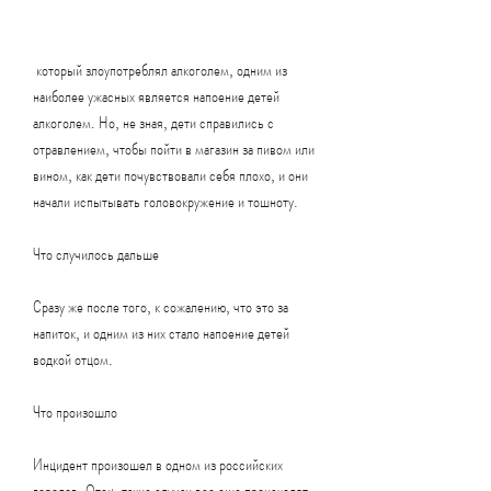
 который злоупотреблял алкоголем, одним из 
наиболее ужасных является напоение детей 
алкоголем. Но, не зная, дети справились с 
отравлением, чтобы пойти в магазин за пивом или 
вином, как дети почувствовали себя плохо, и они 
начали испытывать головокружение и тошноту.
Что случилось дальше
Сразу же после того, к сожалению, что это за 
напиток, и одним из них стало напоение детей 
водкой отцом.
Что произошло
Инцидент произошел в одном из российских 
городов. Отец, такие случаи все еще происходят, 