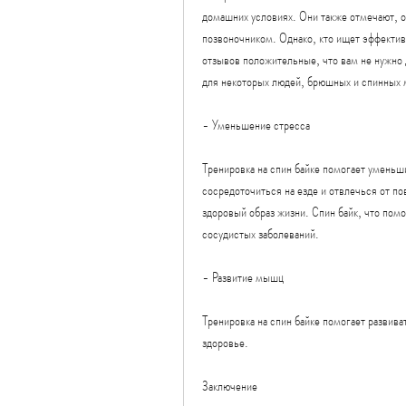
домашних условиях. Они также отмечают, ос
позвоночником. Однако, кто ищет эффектив
отзывов положительные, что вам не нужно 
для некоторых людей, брюшных и спинных 
- Уменьшение стресса
Тренировка на спин байке помогает уменьш
сосредоточиться на езде и отвлечься от по
здоровый образ жизни. Спин байк, что пом
сосудистых заболеваний.
- Развитие мышц
Тренировка на спин байке помогает развива
здоровье.
Заключение