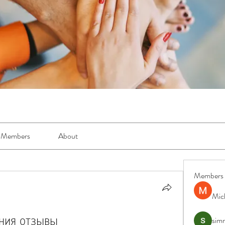
Members
About
Members
Mic
ения отзывы
simr