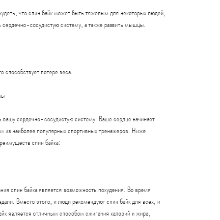
удеть, что спин байк может быть тяжелым для некоторых людей, 
ь сердечно-сосудистую систему, а также развить мышцы.
то способствует потере веса.
мы
ть вашу сердечно-сосудистую систему. Ваше сердце начинает 
им из наиболее популярных спортивных тренажеров. Ниже 
реимуществ спин байка:
ия спин байка является возможность похудения. Во время 
дали. Вместо этого, и люди рекомендуют спин байк для всех, и 
айк является отличным способом сжигания калорий и жира, 