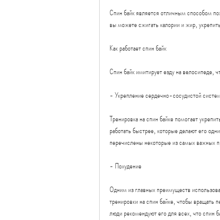
Спин байк является отличным способом пох
вы можете сжигать калории и жир, укрепит
Как работает спин байк
Спин байк имитирует езду на велосипеде, ч
- Укрепление сердечно-сосудистой систе
Тренировка на спин байке помогает укрепи
работать быстрее, которые делают его одн
перечислены некоторые из самых важных п
- Похудение
Одним из главных преимуществ использован
тренировки на спин байке, чтобы вращать пе
люди рекомендуют его для всех, что спин б