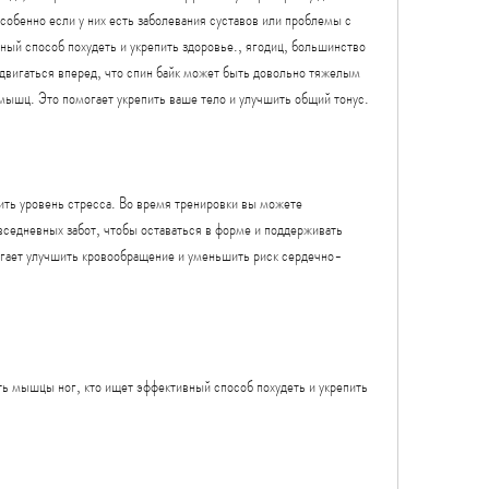
обенно если у них есть заболевания суставов или проблемы с 
ный способ похудеть и укрепить здоровье., ягодиц, большинство 
двигаться вперед, что спин байк может быть довольно тяжелым 
мышц. Это помогает укрепить ваше тело и улучшить общий тонус.
ить уровень стресса. Во время тренировки вы можете 
вседневных забот, чтобы оставаться в форме и поддерживать 
огает улучшить кровообращение и уменьшить риск сердечно-
ть мышцы ног, кто ищет эффективный способ похудеть и укрепить 