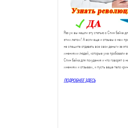
Раз уж вы нашли эту статью о Спин байке дл
этим летом! А если еще и отзывы о нем пр
не спешите отдавать все свои деньги за это
мнениями людей, которые уже пробовали его
Спин байка для похудения и что говорят о 
мнениям и отзывам, и пусть ваше тело кричи
ПОДРОБНЕЕ ЗДЕСЬ