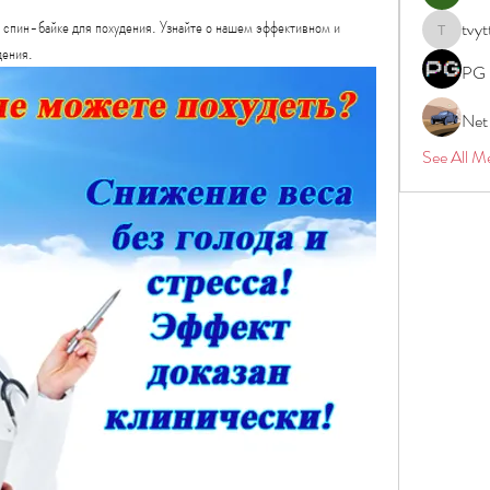
 спин-байке для похудения. Узнайте о нашем эффективном и 
tvyt
tvyttvstar
дения.
PG 
Net
See All M