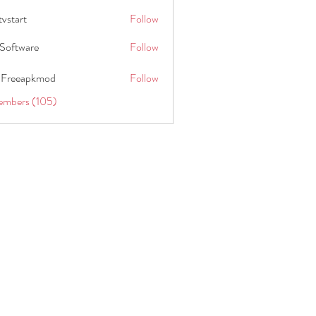
tvstart
Follow
t
Software
Follow
 Freeapkmod
Follow
embers (105)