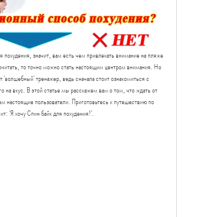
я похудения, значит, вам есть чем привлекать внимание на пляже 
очитать, то точно можно стать настоящим центром внимания. Но 
т 'волшебный' тренажер, ведь сначала стоит ознакомиться с 
 на вкус. В этой статье мы расскажем вам о том, что ждать от 
нем настоящие пользователи. Приготовьтесь к путешествию по 
т: 'Я хочу Спин байк для похудения!'.