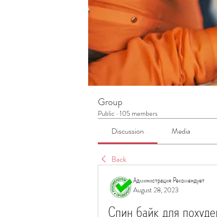
Group
Public
·
105 members
Discussion
Media
Back
Администрация Рекомендует
August 28, 2023
Спин байк для похуд