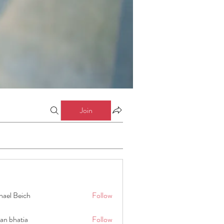
Join
hael Beich
Follow
an bhatia
Follow