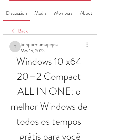
Discussion
Media
Members
About
Back
tinripormumbpepsa
tinripormumbpepsa
May 15, 2023
Windows 10 x64 
20H2 Compact 
ALL IN ONE: o 
melhor Windows de 
todos os tempos 
grátis para você