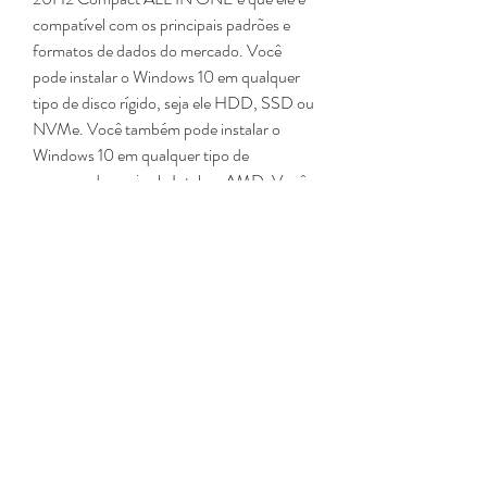
compatível com os principais padrões e 
formatos de dados do mercado. Você 
pode instalar o Windows 10 em qualquer 
tipo de disco rígido, seja ele HDD, SSD ou 
NVMe. Você também pode instalar o 
Windows 10 em qualquer tipo de 
processador, seja ele Intel ou AMD. Você 
também pode instalar o Windows 10 em 
qualquer tipo de placa de vídeo, seja ela 
Nvidia ou Radeon.
O Windows 10 x64 20H2 Compact ALL 
IN ONE é um programa completo e 
versátil, que atende a todos os tipos de 
usuários, desde os iniciantes até os mais 
experientes. Ele é ideal para quem quer ter 
o Windows 10, o sistema operacional mais 
moderno e completo da Microsoft, mas 