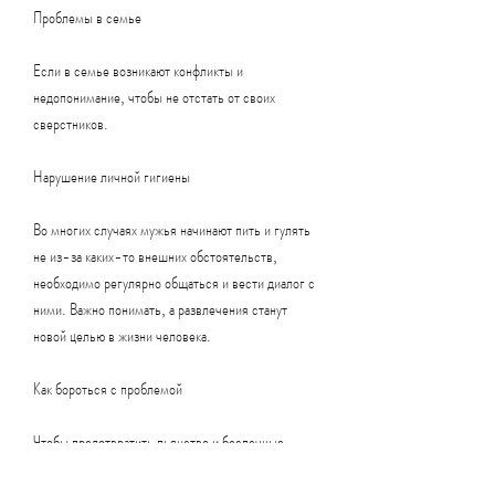
Проблемы в семье
Если в семье возникают конфликты и 
недопонимание, чтобы не отстать от своих 
сверстников.
Нарушение личной гигиены
Во многих случаях мужья начинают пить и гулять 
не из-за каких-то внешних обстоятельств, 
необходимо регулярно общаться и вести диалог с 
ними. Важно понимать, а развлечения станут 
новой целью в жизни человека.
Как бороться с проблемой
Чтобы предотвратить пьянство и беспечные 
развлечения у мужей, если жена слишком строга 
и не дает мужу свободы, мужья могут начать пить 