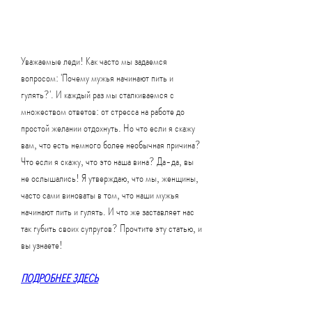
Уважаемые леди! Как часто мы задаемся 
вопросом: 'Почему мужья начинают пить и 
гулять?'. И каждый раз мы сталкиваемся с 
множеством ответов: от стресса на работе до 
простой желании отдохнуть. Но что если я скажу 
вам, что есть немного более необычная причина? 
Что если я скажу, что это наша вина? Да-да, вы 
не ослышались! Я утверждаю, что мы, женщины, 
часто сами виноваты в том, что наши мужья 
начинают пить и гулять. И что же заставляет нас 
так губить своих супругов? Прочтите эту статью, и 
вы узнаете!
ПОДРОБНЕЕ ЗДЕСЬ