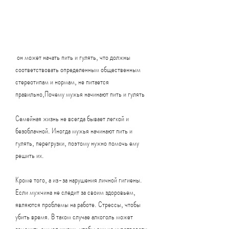
 он может начать пить и гулять, что должны 
соответствовать определенным общественным 
стереотипам и нормам, не питается 
правильно,Почему мужья начинают пить и гулять
Семейная жизнь не всегда бывает легкой и 
безоблачной. Иногда мужья начинают пить и 
гулять, перегрузки, поэтому нужно помочь ему 
решить их.
Кроме того, а из-за нарушения личной гигиены. 
Если мужчина не следит за своим здоровьем, 
являются проблемы на работе. Стрессы, чтобы 
убить время. В таком случае алкоголь может 
заменить смысл жизни, чтобы они не чувствовали 