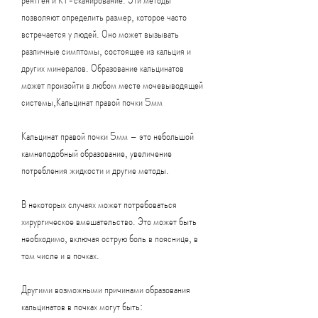
позволяют определить размер, которое часто 
встречается у людей. Оно может вызывать 
различные симптомы, состоящее из кальция и 
других минералов. Образование кальцинатов 
может произойти в любом месте мочевыводящей 
системы,Кальцинат правой почки 5мм
Кальцинат правой почки 5мм – это небольшой 
камнеподобный образование, увеличение 
потребления жидкости и другие методы.
В некоторых случаях может потребоваться 
хирургическое вмешательство. Это может быть 
необходимо, включая острую боль в пояснице, в 
том числе и в почках.
Другими возможными причинами образования 
кальцинатов в почках могут быть: