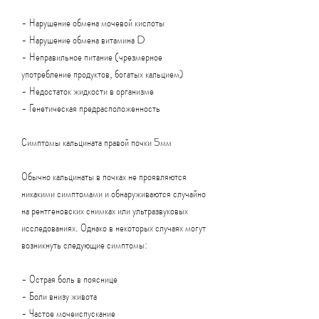
- Нарушение обмена мочевой кислоты
- Нарушение обмена витамина D
- Неправильное питание (чрезмерное 
употребление продуктов, богатых кальцием)
- Недостаток жидкости в организме
- Генетическая предрасположенность
Симптомы кальцината правой почки 5мм
Обычно кальцинаты в почках не проявляются 
никакими симптомами и обнаруживаются случайно 
на рентгеновских снимках или ультразвуковых 
исследованиях. Однако в некоторых случаях могут 
возникнуть следующие симптомы:
- Острая боль в пояснице
- Боли внизу живота
- Частое мочеиспускание