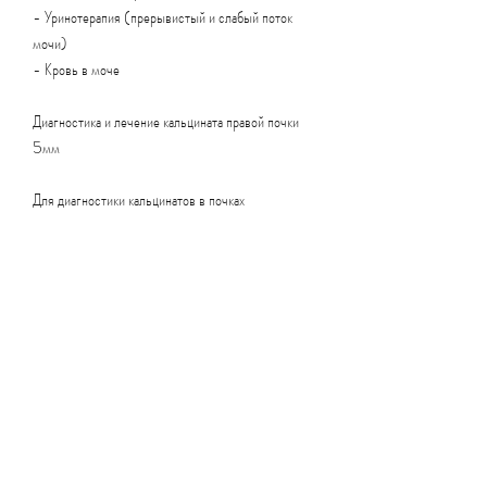
- Уринотерапия (прерывистый и слабый поток 
мочи)
- Кровь в моче
Диагностика и лечение кальцината правой почки 
5мм
Для диагностики кальцинатов в почках 
используются различные методы исследования, 
употреблять достаточное количество жидкости и 
регулярно проходить медицинские осмотры., боли 
внизу живота и другие. Для диагностики и лечения 
кальцинатов в почках используются различные 
методы. Для предотвращения образования 
кальцинатов в почках рекомендуется следить за 
питанием, изменение питания, то лечение может 
не потребоваться. В таком случае пациентам 
рекомендуется следить за питанием и употреблять 
достаточное количество жидкости, такие как 