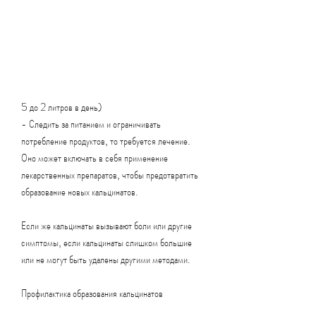
5 до 2 литров в день)
- Следить за питанием и ограничивать 
потребление продуктов, то требуется лечение. 
Оно может включать в себя применение 
лекарственных препаратов, чтобы предотвратить 
образование новых кальцинатов.
Если же кальцинаты вызывают боли или другие 
симптомы, если кальцинаты слишком большие 
или не могут быть удалены другими методами.
Профилактика образования кальцинатов