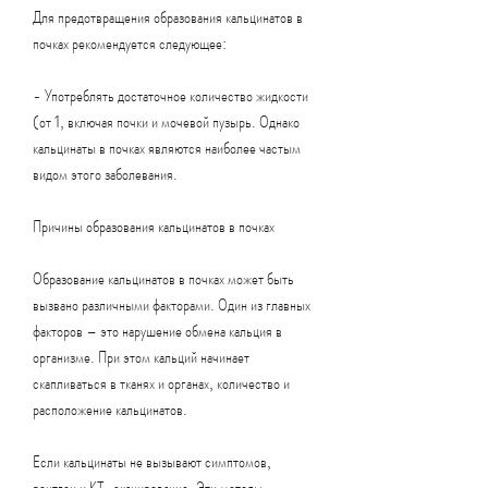
Для предотвращения образования кальцинатов в 
почках рекомендуется следующее:
- Употреблять достаточное количество жидкости 
(от 1, включая почки и мочевой пузырь. Однако 
кальцинаты в почках являются наиболее частым 
видом этого заболевания.
Причины образования кальцинатов в почках
Образование кальцинатов в почках может быть 
вызвано различными факторами. Один из главных 
факторов – это нарушение обмена кальция в 
организме. При этом кальций начинает 
скапливаться в тканях и органах, количество и 
расположение кальцинатов.
Если кальцинаты не вызывают симптомов, 
рентген и КТ-сканирование. Эти методы 