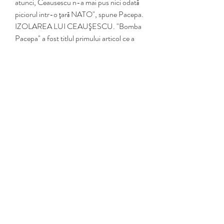
atunci, Ceausescu n-a mai pus nici odată 
piciorul intr-o ţară NATO", spune Pacepa. 
IZOLAREA LUI CEAUŞESCU. "Bomba 
Pacepa" a fost titlul primului articol ce a 
anunţat trecerea generalului de partea 
ţărilor NATO. Pentru Ceauşescu, bomba a 
fost nucleară. In următoarele zile el a trebuit 
să retragă peste 15% dintre ambasadorii 
Romăniei in Occident, inclusiv pe cel din 
Washington, ale caror state de salarii erau 
semnate de general. Tiranul care făcuse 
turul Londrei in caleaşca regală, nu a mai 
pus niciodată piciorul intr-o ţară NATO. La 
25 decembrie 1989 el a fost condamnat la 
moarte intr-un proces in care acuzaţiile 
principale au fost preluate din cartea 
generalului Pacepa, "Orizonturi Roşii", 
publicată simultan in engleză şi romănă, 
serializată la "Europa Liberă", şi introdusă 