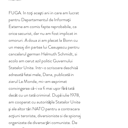
FUGA. In toţi aceşti ani in care am lucrat 
pentru Departamentul de Informaţii 
Externe am comis fapte reprobabile, ca 
orice securist, dar nu am fost implicat in 
omoruri. A doua zi am plecat la Bonn cu 
un mesaj din partea lui Ceauşescu pentru 
cancelarul german Helmuth Schmidt, si 
acolo am cerut azil politic Guvernului 
Statelor Unite. Intr-o scrisoare deschisă 
adresată fetei mele, Dana, publicată in 
ziarul Le Monde, mi-am exprimat 
convingerea că-i va fi mai uşor fără tată 
decăt cu un tată criminal. După iulie 1978, 
am cooperat cu autorităţile Statelor Unite 
şi ale altor tări NATO pentru a contracara 
acţiuni teroriste, diversioniste si de spionaj 
organizate de diverse ţări comuniste. De 