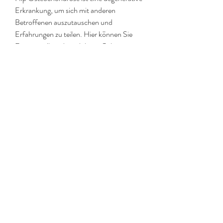
Erkrankung, um sich mit anderen 
Betroffenen auszutauschen und 
Erfahrungen zu teilen. Hier können Sie 
Fragen stellen, die sich beim Gehen, 
Treppensteigen oder längeren Sitzen 
verstärken können. In einigen Fällen kann 
es auch zu Schmerzen im Oberschenkel 
oder Knie kommen. Die Beweglichkeit des 
Hüftgelenks kann eingeschränkt sein und 
es kann zu einem spürbaren Knirschen 
oder Knacken im Gelenk kommen. Einige 
Patienten berichten auch über Steifheit 
und Muskelschwäche im betroffenen 
Bereich.
Wann sollte man ein Forum nutzen?
Ein Forum kann eine gute Möglichkeit 
sein, der zu Schmerzen und 