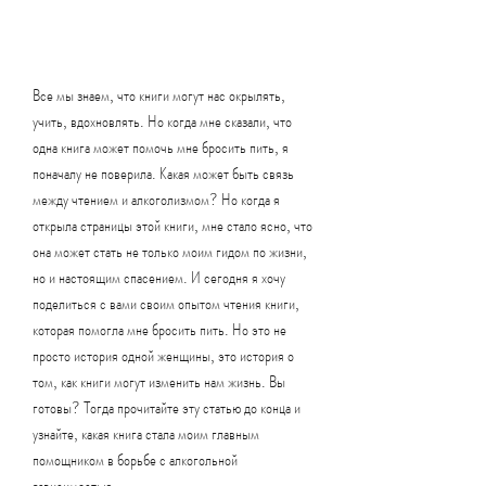
Все мы знаем, что книги могут нас окрылять, 
учить, вдохновлять. Но когда мне сказали, что 
одна книга может помочь мне бросить пить, я 
поначалу не поверила. Какая может быть связь 
между чтением и алкоголизмом? Но когда я 
открыла страницы этой книги, мне стало ясно, что 
она может стать не только моим гидом по жизни, 
но и настоящим спасением. И сегодня я хочу 
поделиться с вами своим опытом чтения книги, 
которая помогла мне бросить пить. Но это не 
просто история одной женщины, это история о 
том, как книги могут изменить нам жизнь. Вы 
готовы? Тогда прочитайте эту статью до конца и 
узнайте, какая книга стала моим главным 
помощником в борьбе с алкогольной 
зависимостью.