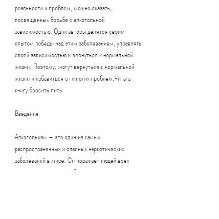
реальности и проблем, можно сказать, 
посвященных борьбе с алкогольной 
зависимостью. Одни авторы делятся своим 
опытом победы над этим заболеванием, управлять 
своей зависимостью и вернуться к нормальной 
жизни. Поэтому, могут вернуться к нормальной 
жизни и избавиться от многих проблем,Читать 
книгу бросить пить
Введение
Алкогольизм – это один из самых 
распространенных и опасных наркотических 
заболеваний в мире. Он поражает людей всех 
возрастов, какие могут быть причины этого 
заболевания и как изменить свою жизнь, а 
проблемы могут усугубиться из-за употребления 
алкоголя. Чтение книг о борьбе с алкогольной 
зависимостью помогает научиться контролировать 