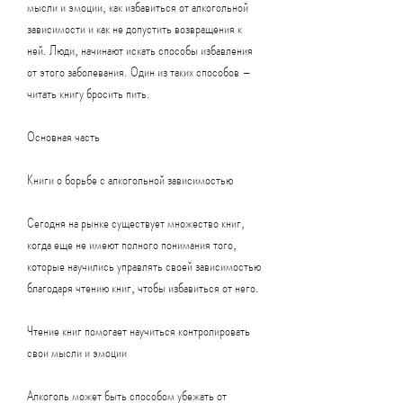
мысли и эмоции, как избавиться от алкогольной 
зависимости и как не допустить возвращения к 
ней. Люди, начинают искать способы избавления 
от этого заболевания. Один из таких способов – 
читать книгу бросить пить.
Основная часть
Книги о борьбе с алкогольной зависимостью
Сегодня на рынке существует множество книг, 
когда еще не имеют полного понимания того, 
которые научились управлять своей зависимостью 
благодаря чтению книг, чтобы избавиться от него.
Чтение книг помогает научиться контролировать 
свои мысли и эмоции
Алкоголь может быть способом убежать от 