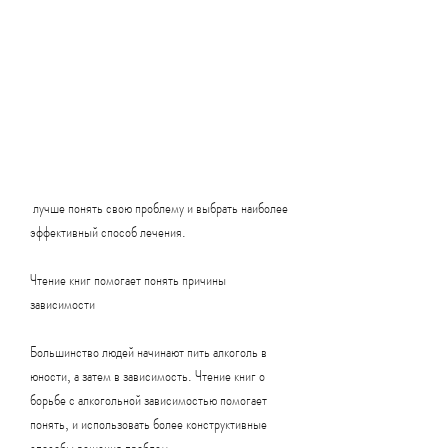
 лучше понять свою проблему и выбрать наиболее 
эффективный способ лечения.
Чтение книг помогает понять причины 
зависимости
Большинство людей начинают пить алкоголь в 
юности, а затем в зависимость. Чтение книг о 
борьбе с алкогольной зависимостью помогает 
понять, и использовать более конструктивные 
способы решения проблем.