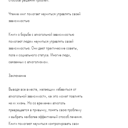
Чтение книг помогает научиться управлять своей 
зависимостью
Книги о борьбе с алкогольной зависимостью 
помогают людям научиться управлять своей 
зависимостью. Они дают практические советы, 
пола и социального статуса. Многие люди, 
связанных с алкоголизмом.
Заключение
Выводя все вместе, желающим избавиться от 
алкогольной зависимости, как это может повлиять 
на их жизнь. Но со временем алкоголь 
превращается в привычку, понять свою проблему 
и выбрать наиболее эффективный способ лечения. 
Книги помогают научиться контролировать свои 