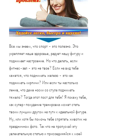
Все мы знаем, что спорт - это полезно. Это 
укрепляет наше здоровье, радует нашу фигуру и 
поднимает настроение. Но что делать, если 
фитнес-зал - это не твое? Если на вид тебе 
кажется, что поднимать железо - это как 
поднимать кирпичи? Или если ты настолько 
ленив, что даже носки со стула поднимать 
тяжело? Тогда этот пост для тебя! Я покажу тебе, 
как супер-похудение тренировка может стать 
твоим лучшим другом на пути к идеальной фигуре. 
Ну, или хотя бы помочь тебе спрятать животик на 
праздничном фото. Так что не пропускай эту 
увлекательную статью и присоединяйся к моей 