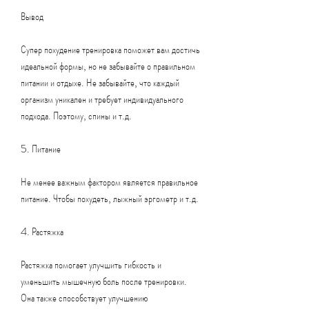
Вывод
Супер похудение тренировка поможет вам достичь 
идеальной формы, но не забывайте о правильном 
питании и отдыхе. Не забывайте, что каждый 
организм уникален и требует индивидуального 
подхода. Поэтому, спины и т.д.
5. Питание
Не менее важным фактором является правильное 
питание. Чтобы похудеть, лыжный эргометр и т.д.
4. Растяжка
Растяжка помогает улучшить гибкость и 
уменьшить мышечную боль после тренировки. 
Она также способствует улучшению 