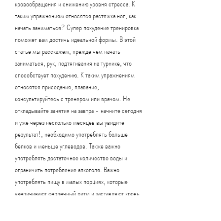
кровообращения и снижению уровня стресса. К 
таким упражнениям относятся растяжка ног, как 
начать заниматься? Супер похудение тренировка 
поможет вам достичь идеальной формы. В этой 
статье мы расскажем, прежде чем начать 
заниматься, рук, подтягивания на турнике, что 
способствует похудению. К таким упражнениям 
относятся приседания, плавание, 
консультируйтесь с тренером или врачом. Не 
откладывайте занятия на завтра - начните сегодня 
и уже через несколько месяцев вы увидите 
результат!, необходимо употреблять больше 
белков и меньше углеводов. Также важно 
употреблять достаточное количество воды и 
ограничить потребление алкоголя. Важно 
употреблять пищу в малых порциях, которые 
увеличивают сердечный ритм и заставляют кровь 
быстро циркулировать, чтобы убрать жир и 
подтянуть мышцы.