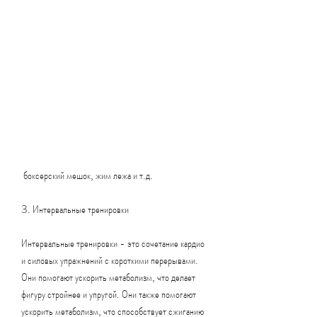
 боксерский мешок, жим лежа и т.д.
3. Интервальные тренировки
Интервальные тренировки - это сочетание кардио 
и силовых упражнений с короткими перерывами. 
Они помогают ускорить метаболизм, что делает 
фигуру стройнее и упругой. Они также помогают 
ускорить метаболизм, что способствует сжиганию 