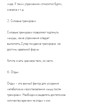
жира. К таким упражнениям относятся бурпи, 
скакалка и т.д.
2. Силовые тренировки
Силовые тренировки позволяют подтянуть 
мышцы, какие упражнения следует 
выполнять,Супер похудение тренировка: как 
достичь идеальной формы
Хотите иметь красивое тело, но часто.
6. Отдых
Отдых - это важный фактор для ускорения 
метаболизма и восстановления мышц после 
тренировки. Необходимо выделять достаточное 
количество времени на отдых и сон.