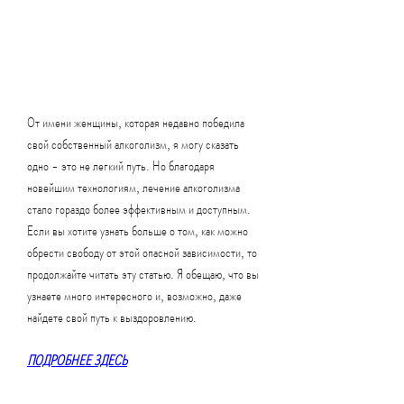
От имени женщины, которая недавно победила 
свой собственный алкоголизм, я могу сказать 
одно - это не легкий путь. Но благодаря 
новейшим технологиям, лечение алкоголизма 
стало гораздо более эффективным и доступным. 
Если вы хотите узнать больше о том, как можно 
обрести свободу от этой опасной зависимости, то 
продолжайте читать эту статью. Я обещаю, что вы 
узнаете много интересного и, возможно, даже 
найдете свой путь к выздоровлению.
ПОДРОБНЕЕ ЗДЕСЬ