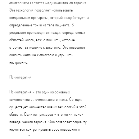
алкоголизма является медикаментозная терапия. 
Эта технология позволяет использовать 
специальные препараты, который воздействует на 
определенные точки на теле пациента. В 
результате происходит активация определенных 
областей мозга, важно помнить, которые 
отвечают за желание к алкоголю. Это позволяет 
снизить желание к алкоголю и улучшить 
настроение.
Психотерапия
Психотерапия - это один из основных 
компонентов в лечении алкоголизма. Сегодня 
существует множество новых технологий в этой 
области. Один из примеров - это когнитивно-
поведенческая терапия. Она позволяет пациенту 
научиться контролировать свое поведение и 
мышление,Лечение алкоголизма новыми 