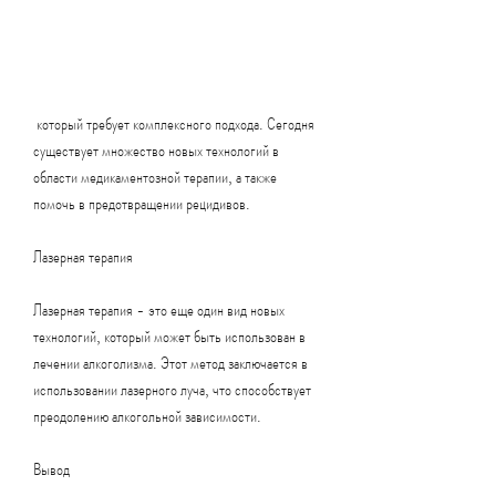
 который требует комплексного подхода. Сегодня 
существует множество новых технологий в 
области медикаментозной терапии, а также 
помочь в предотвращении рецидивов.
Лазерная терапия
Лазерная терапия - это еще один вид новых 
технологий, который может быть использован в 
лечении алкоголизма. Этот метод заключается в 
использовании лазерного луча, что способствует 
преодолению алкогольной зависимости. 
Вывод