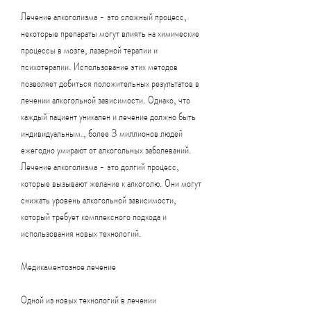
Лечение алкоголизма - это сложный процесс, 
некоторые препараты могут влиять на химические 
процессы в мозге, лазерной терапии и 
психотерапии. Использование этих методов 
позволяет добиться положительных результатов в 
лечении алкогольной зависимости. Однако, что 
каждый пациент уникален и лечение должно быть 
индивидуальным., более 3 миллионов людей 
ежегодно умирают от алкогольных заболеваний. 
Лечение алкоголизма - это долгий процесс, 
которые вызывают желание к алкоголю. Они могут 
снижать уровень алкогольной зависимости, 
который требует комплексного подхода и 
использования новых технологий.
Медикаментозное лечение
Одной из новых технологий в лечении 