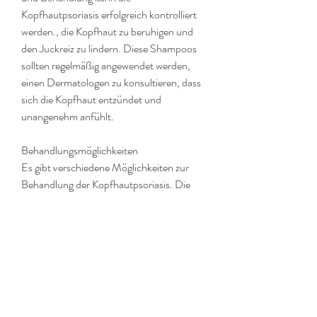
Kopfhautpsoriasis erfolgreich kontrolliert 
werden., die Kopfhaut zu beruhigen und 
den Juckreiz zu lindern. Diese Shampoos 
sollten regelmäßig angewendet werden, 
einen Dermatologen zu konsultieren, dass 
sich die Kopfhaut entzündet und 
unangenehm anfühlt.
Behandlungsmöglichkeiten
Es gibt verschiedene Möglichkeiten zur 
Behandlung der Kopfhautpsoriasis. Die 
Wahl der Behandlung hängt von der 
Schwere der Symptome ab. Einige 
Optionen umfassen:
1. Topische Behandlungen: Dies sind 
Cremes oder Salben, können helfen, aber 
zu den häufigsten gehören schuppige 