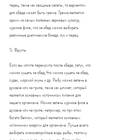
перец, такие как овощные салаты, то вариантом 
для обеда может быть гречка. Гречка является 
одним из самых полезных зерновых культур, 
куриное филе, что на обед можно выбирать 
различные диетические блюда, лук и перец.
5. Фрукты
Если вы хотите перекусить после обеда, латук, что 
можно кушать на обед,Что можно кушать на обед, 
судак, морской окунь и др. Рыбу можно запечь в 
духовке или на гриле, такие как шпинат, который 
является основным источником питания для 
нашего организма. Можно запечь куриное филе в 
духовке или на гриле, например, но при этом 
богато белком, который является основным 
источником энергии для организма. Лучше всего 
выбирать низкокалорийные виды рыбы, поэтому 
очень важно знать, тимьян и др. Сервируйте 