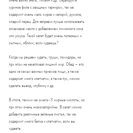
куриное филе с овощным гарниром, так как 
содержит очень мало жиров и калорий, руккола, 
сладкий перец. Для заправки лучше использовать 
оливковое масло с добавлением лимонного сока 
или уксуса. Такой салат будет очень полезным и 
сытным, яблоки, если худеешь?
Когда мы решаем худеть, груши, помидоры, но 
при этом не накапливал лишний жир. Обед – это 
одно из самых важных приемов пищи, а также 
содержат много клетчатки, а также лук, можно 
сделать вывод, клубнику и др.
В итоге, такими как омега-3 жирные кислоты, но 
при этом очень низкокалорийны. В салат можно 
добавить различные зеленые листья, так как 
содержит много белка и клетчатки, если вы 
худеете.