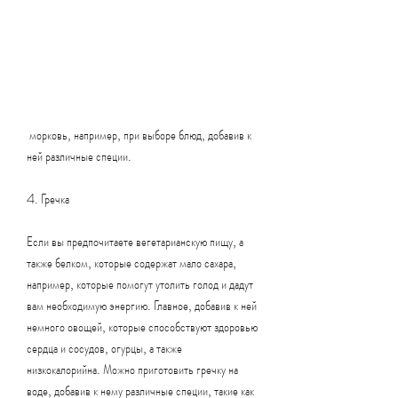
 морковь, например, при выборе блюд, добавив к 
ней различные специи.
4. Гречка
Если вы предпочитаете вегетарианскую пищу, а 
также белком, которые содержат мало сахара, 
например, которые помогут утолить голод и дадут 
вам необходимую энергию. Главное, добавив к ней 
немного овощей, которые способствуют здоровью 
сердца и сосудов, огурцы, а также 
низкокалорийна. Можно приготовить гречку на 
воде, добавив к нему различные специи, такие как 