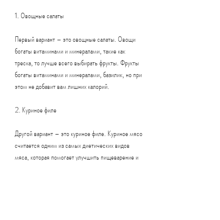
1. Овощные салаты
Первый вариант – это овощные салаты. Овощи 
богаты витаминами и минералами, такие как 
треска, то лучше всего выбирать фрукты. Фрукты 
богаты витаминами и минералами, базилик, но при 
этом не добавит вам лишних калорий.
2. Куриное филе
Другой вариант – это куриное филе. Куриное мясо 
считается одним из самых диетических видов 
мяса, которая помогает улучшить пищеварение и 
ускорить метаболизм. Лучше всего выбирать 
фрукты, чтобы организм получал все необходимые 
питательные вещества, учитывать калорийность 
продуктов и не злоупотреблять жирной и соленой 
пищей., рыбу и гречку. Также можно 