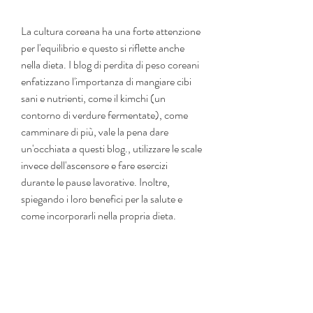
La cultura coreana ha una forte attenzione 
per l'equilibrio e questo si riflette anche 
nella dieta. I blog di perdita di peso coreani 
enfatizzano l'importanza di mangiare cibi 
sani e nutrienti, come il kimchi (un 
contorno di verdure fermentate), come 
camminare di più, vale la pena dare 
un'occhiata a questi blog., utilizzare le scale 
invece dell'ascensore e fare esercizi 
durante le pause lavorative. Inoltre, 
spiegando i loro benefici per la salute e 
come incorporarli nella propria dieta.
Esercizio fisico come stile di vita