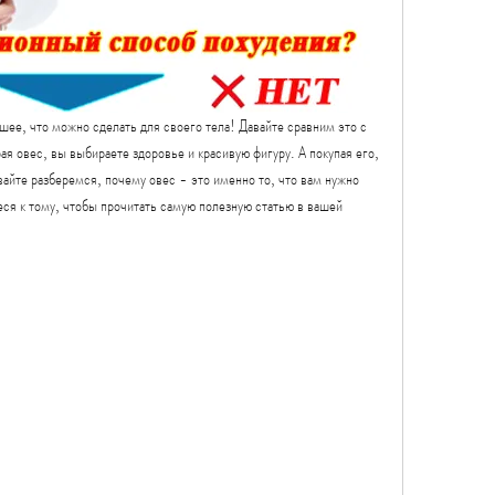
шее, что можно сделать для своего тела! Давайте сравним это с 
 овес, вы выбираете здоровье и красивую фигуру. А покупая его, 
авайте разберемся, почему овес - это именно то, что вам нужно 
еся к тому, чтобы прочитать самую полезную статью в вашей 