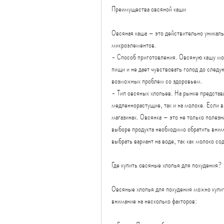
Преимущества овсяной каши
Овсяная каша – это действительно уникальн
микроэлементов.
- Способ приготовления. Овсяную кашу можн
пищи и не дает чувствовать голод до след
возможных проблем со здоровьем.
- Тип овсяных хлопьев. На рынке представ
медленнорастущие, так и на молоке. Если вы
магазинах. Овсянка – это не только полезн
выборе продукта необходимо обратить внима
выбрать вариант на воде, так как молоко с
Где купить овсяные хлопья для похудения?
Овсяные хлопья для похудения можно купит
внимание на несколько факторов: