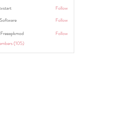
tvstart
Follow
t
Software
Follow
 Freeapkmod
Follow
embers (105)