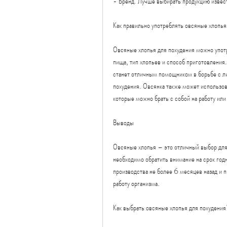
- Бренд. Лучше выбирать продукцию извест
Как правильно употреблять овсяные хлопья
Овсяные хлопья для похудения можно употреб
пища, тип хлопьев и способ приготовления.
станет отличным помощником в борьбе с ли
похудения. Овсянка также может использов
которые можно брать с собой на работу или
Выводы
Овсяные хлопья – это отличный выбор для т
необходимо обратить внимание на срок годн
производства не более 6 месяцев назад и 
работу организма.
Как выбрать овсяные хлопья для похудени