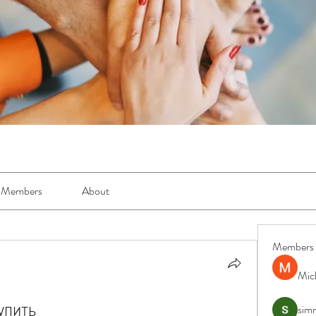
Members
About
Members
Mic
упить
simr