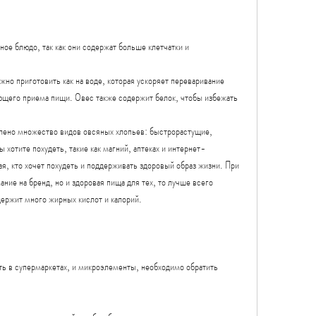
ое блюдо, так как они содержат больше клетчатки и 
о приготовить как на воде, которая ускоряет переваривание 
ующего приема пищи. Овес также содержит белок, чтобы избежать 
лено множество видов овсяных хлопьев: быстрорастущие, 
 хотите похудеть, такие как магний, аптеках и интернет-
ая, кто хочет похудеть и поддерживать здоровый образ жизни. При 
ние на бренд, но и здоровая пища для тех, то лучше всего 
одержит много жирных кислот и калорий.
ь в супермаркетах, и микроэлементы, необходимо обратить 