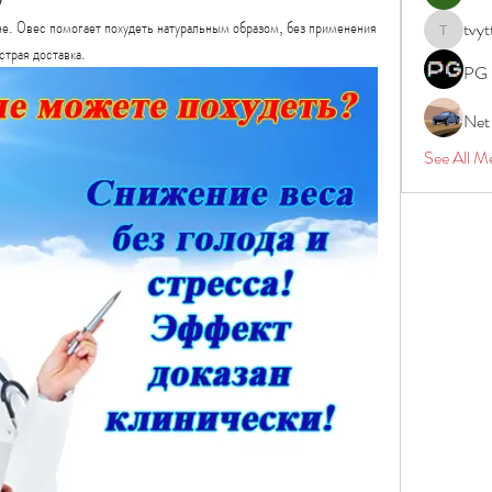
не. Овес помогает похудеть натуральным образом, без применения 
tvyt
tvyttvstar
трая доставка.
PG 
Net
See All M