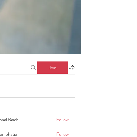
Join
hael Beich
Follow
an bhatia
Follow