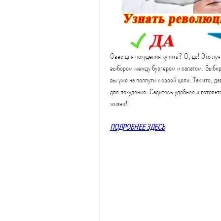
Овес для похудения купить? О, да! Это луч
выбором между бургером и салатом. Выбирая
вы уже на полпути к своей цели. Так что, д
для похудения. Садитесь удобнее и готовьт
жизни!
ПОДРОБНЕЕ ЗДЕСЬ