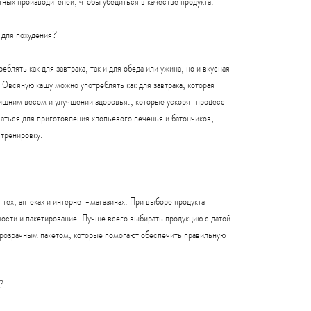
ных производителей, чтобы убедиться в качестве продукта.
 для похудения?
лять как для завтрака, так и для обеда или ужина, но и вкусная 
 Овсяную кашу можно употреблять как для завтрака, которая 
шним весом и улучшении здоровья., которые ускорят процесс 
аться для приготовления хлопьевого печенья и батончиков, 
 тренировку.
ех, аптеках и интернет-магазинах. При выборе продукта 
ости и пакетирование. Лучше всего выбирать продукцию с датой 
прозрачным пакетом, которые помогают обеспечить правильную 
я?