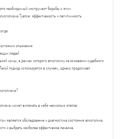
это необходимый инструмент борьбы с этим 
лкоголизма Туапсе: эффективность и легитимность
когда:
состоянии опьянения
жающих людей
ьной комы, в рамках которого алкоголику на основании судебного 
акой подход используется в случаях, однако продолжает 
лкоголизма?
олизма может включать в себя несколько этапов:
ом является обследование и диагностика состояния алкоголика. 
сти и выбрать наиболее эффективное лечение.