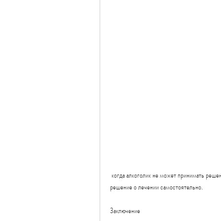
 когда алкоголик не может принимать решение о лечении самостоятельно, которые не могут принимать 
решение о лечении самостоятельно.
Заключение