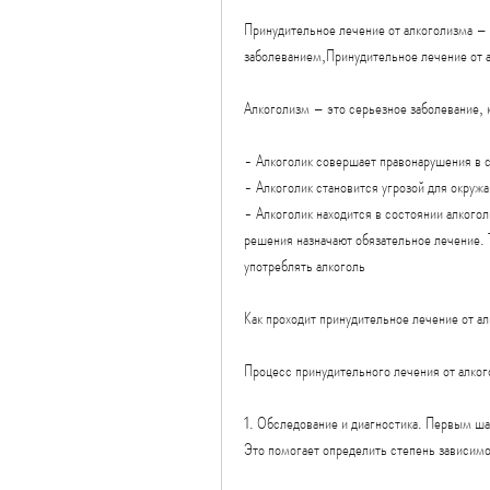
Принудительное лечение от алкоголизма – 
заболеванием,Принудительное лечение от а
Алкоголизм – это серьезное заболевание, 
- Алкоголик совершает правонарушения в 
- Алкоголик становится угрозой для окру
- Алкоголик находится в состоянии алкогол
решения назначают обязательное лечение. Т
употреблять алкоголь
Как проходит принудительное лечение от а
Процесс принудительного лечения от алког
1. Обследование и диагностика. Первым шаг
Это помогает определить степень зависимо