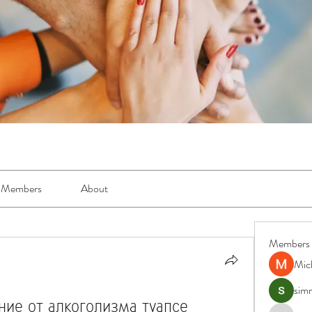
Members
About
Members
Mic
simr
ие от алкоголизма туапсе