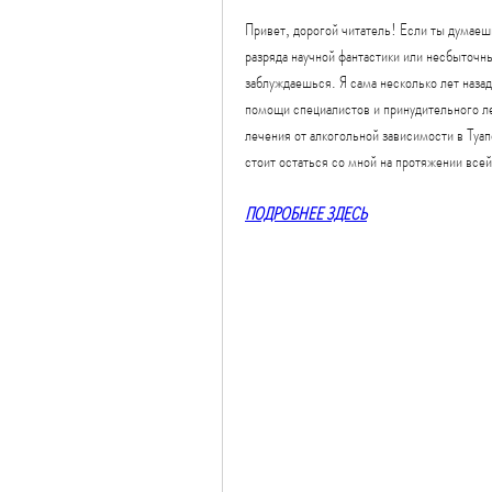
Привет, дорогой читатель! Если ты думаешь
разряда научной фантастики или несбыточных
заблуждаешься. Я сама несколько лет назад
помощи специалистов и принудительного ле
лечения от алкогольной зависимости в Туапс
стоит остаться со мной на протяжении всей
ПОДРОБНЕЕ ЗДЕСЬ