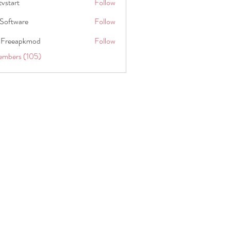
tvstart
Follow
t
Software
Follow
 Freeapkmod
Follow
embers (105)