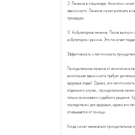
2. Лечение в стационаре. Алкоголик может 
зависимости. Лечение может включать в се
процедуры.
3. Амбулаторное лечение. После выписки и
амбулаторном режиме. Это помогает подде
Эффективность и легитимность принудител
Принудительное лечение от алкоголизма я
алкогольная зависимость требует длительно
здоровье людей. Однако, его легитимность
отдельного случая., принудительное лечени
только на основании судебного решения. К
последствиям для здоровья, однако его ле
отказывается от помощи.
Когда может назначаться принудительное л