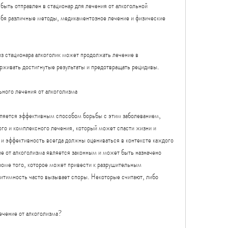
быть отправлен в стационар для лечения от алкогольной 
бя различные методы, медикаментозное лечение и физические 
з стационара алкоголик может продолжать лечение в 
рживать достигнутые результаты и предотвращать рецидивы.
ьного лечения от алкоголизма
вляется эффективным способом борьбы с этим заболеванием, 
го и комплексного лечения, который может спасти жизни и 
 и эффективность всегда должны оцениваться в контексте каждого 
е от алкоголизма является законным и может быть назначено 
роме того, которое может привести к разрушительным 
гитимность часто вызывает споры. Некоторые считают, либо 
ечение от алкоголизма?