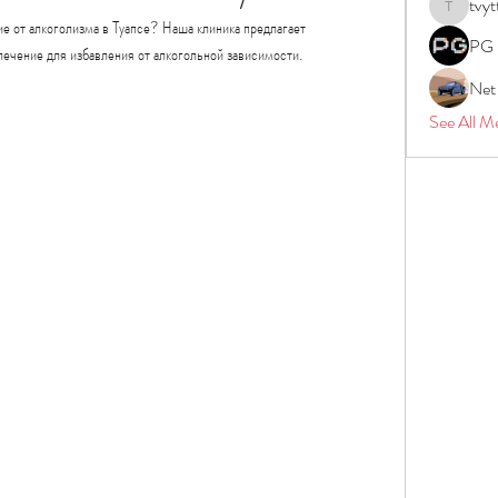
tvyt
tvyttvstar
 от алкоголизма в Туапсе? Наша клиника предлагает 
PG 
ечение для избавления от алкогольной зависимости.
Net
See All M