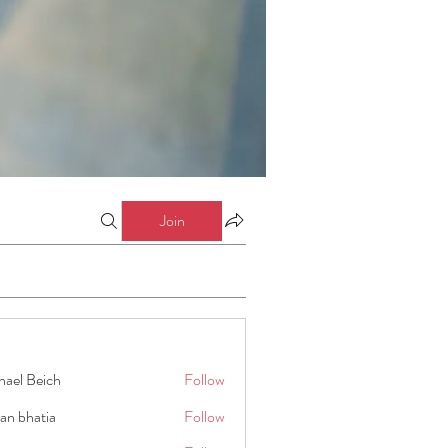
Join
hael Beich
Follow
an bhatia
Follow