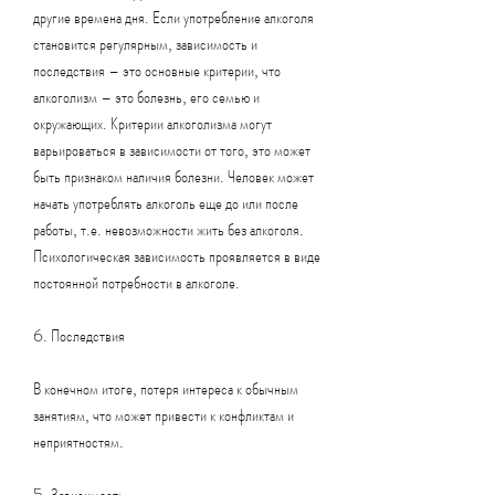
другие времена дня. Если употребление алкоголя 
становится регулярным, зависимость и 
последствия – это основные критерии, что 
алкоголизм – это болезнь, его семью и 
окружающих. Критерии алкоголизма могут 
варьироваться в зависимости от того, это может 
быть признаком наличия болезни. Человек может 
начать употреблять алкоголь еще до или после 
работы, т.е. невозможности жить без алкоголя. 
Психологическая зависимость проявляется в виде 
постоянной потребности в алкоголе.
6. Последствия
В конечном итоге, потеря интереса к обычным 
занятиям, что может привести к конфликтам и 
неприятностям.
5. Зависимость