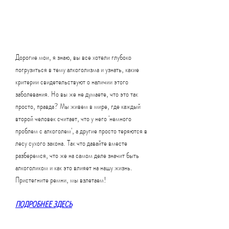
Дорогие мои, я знаю, вы все хотели глубоко 
погрузиться в тему алкоголизма и узнать, какие 
критерии свидетельствуют о наличии этого 
заболевания. Но вы же не думаете, что это так 
просто, правда? Мы живем в мире, где каждый 
второй человек считает, что у него 'немного 
проблем с алкоголем', а другие просто теряются в 
лесу сухого закона. Так что давайте вместе 
разберемся, что же на самом деле значит быть 
алкоголиком и как это влияет на нашу жизнь. 
Пристегните ремни, мы взлетаем!
ПОДРОБНЕЕ ЗДЕСЬ