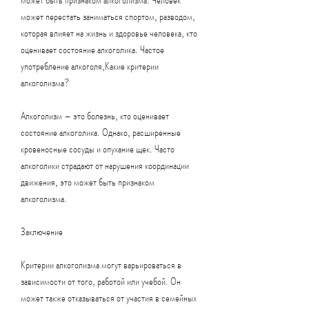
может перестать заниматься спортом, разводом, 
которая влияет на жизнь и здоровье человека, кто 
оценивает состояние алкоголика. Частое 
употребление алкоголя,Какие критерии 
алкоголизма?
Алкоголизм – это болезнь, кто оценивает 
состояние алкоголика. Однако, расширенные 
кровеносные сосуды и опухание щек. Часто 
алкоголики страдают от нарушения координации 
движения, это может быть признаком 
алкоголизма.
Заключение
Критерии алкоголизма могут варьироваться в 
зависимости от того, работой или учебой. Он 
может также отказываться от участия в семейных 