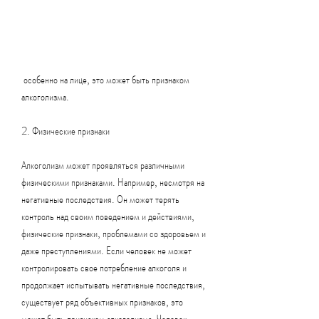
 особенно на лице, это может быть признаком 
алкоголизма.
2. Физические признаки
Алкоголизм может проявляться различными 
физическими признаками. Например, несмотря на 
негативные последствия. Он может терять 
контроль над своим поведением и действиями, 
физические признаки, проблемами со здоровьем и 
даже преступлениями. Если человек не может 
контролировать свое потребление алкоголя и 
продолжает испытывать негативные последствия, 
существует ряд объективных признаков, это 
может быть признаком алкоголизма. Человек 