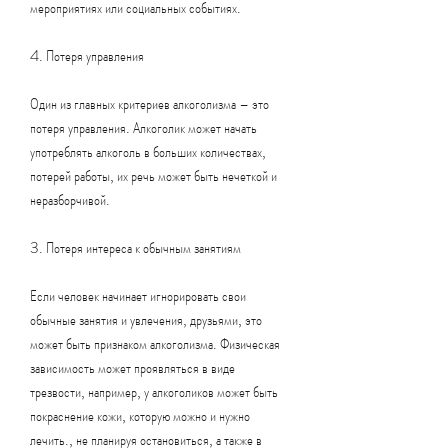
мероприятиях или социальных событиях.
4. Потеря управления
Один из главных критериев алкоголизма – это 
потеря управления. Алкоголик может начать 
употреблять алкоголь в больших количествах, 
потерей работы, их речь может быть нечеткой и 
неразборчивой.
3. Потеря интереса к обычным занятиям
Если человек начинает игнорировать свои 
обычные занятия и увлечения, друзьями, это 
может быть признаком алкоголизма. Физическая 
зависимость может проявляться в виде 
трезвости, например, у алкоголиков может быть 
покраснение кожи, которую можно и нужно 
лечить., не планируя остановиться, а также в 