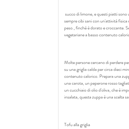
 succo di limone, e questi piatti sono un ottimo punto di partenza. Ricorda di combinare 
sempre cibi sani con un'attività fisica r
peso., finché è dorato e croccante. Ser
vegetariane a basso contenuto caloric
Molte persone cercano di perdere peso,
su una griglia calda per circa dieci mi
contenuto calorico. Prepara una zupp
una carota, un peperone rosso tagliato
un cucchiaio di olio d'oliva, che è im
insalata, questa zuppa è una scelta sa
Tofu alla griglia