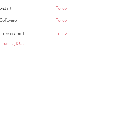
tvstart
Follow
t
Software
Follow
 Freeapkmod
Follow
embers (105)