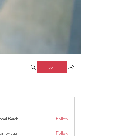
Join
hael Beich
Follow
an bhatia
Follow