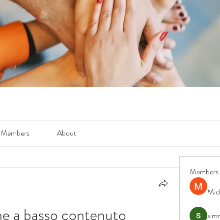
Members
About
Members
Mic
ne a basso contenuto 
simr