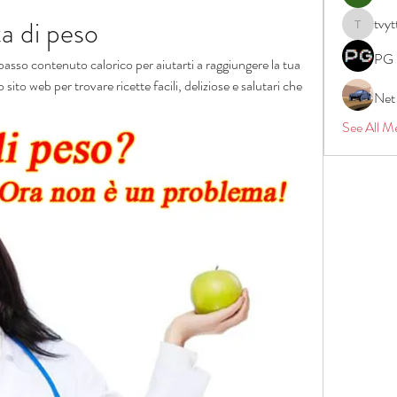
ta di peso
tvyt
tvyttvstar
PG 
basso contenuto calorico per aiutarti a raggiungere la tua 
 sito web per trovare ricette facili, deliziose e salutari che 
Net
See All M