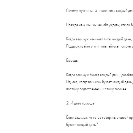
Почему мужчины начинают пить каждый де
Прежде чем мы начнем обсуждать, как он б
Когда ваш муж начинает пить каждый день, т
Поддерживайте его и попытайтесь помочь е
Выводы
Когда ваш муж бухает каждый день, давайт
Однако, когда ваш муж бухает каждый день
поэтому подготовьтесь к этому заранее.
2. Ищите помощь
Если ваш муж не готов говорить о своей п
бухает каждый день?