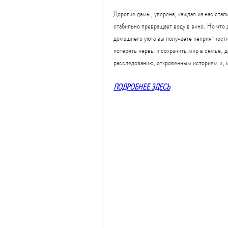
Дорогие дамы, уверена, каждая из нас стал
стабильно превращает воду в вино. Но что д
домашнего уюта вы получаете неприятности 
потерять нервы и сохранить мир в семье, д
расследованию, откровенным историям и, к
ПОДРОБНЕЕ ЗДЕСЬ