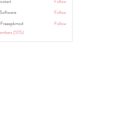
tvstart
Follow
t
Software
Follow
 Freeapkmod
Follow
embers (105)