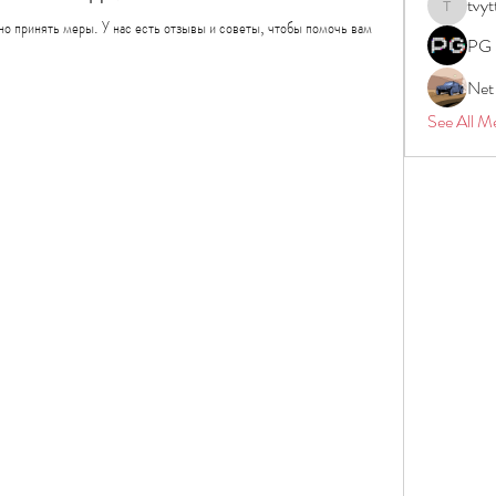
tvyt
tvyttvstar
но принять меры. У нас есть отзывы и советы, чтобы помочь вам 
PG 
Net
See All M