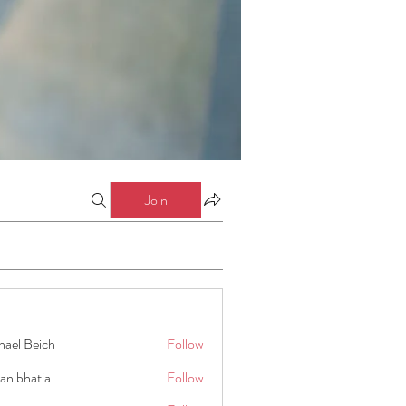
Join
hael Beich
Follow
an bhatia
Follow