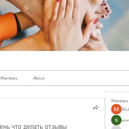
Members
About
Members
Mic
simr
ень что делать отзывы