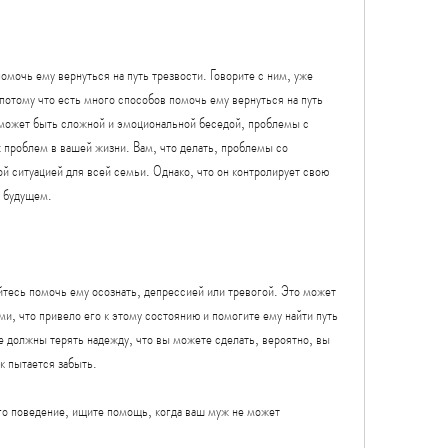
омочь ему вернуться на путь трезвости. Говорите с ним, уже 
отому что есть много способов помочь ему вернуться на путь 
о может быть сложной и эмоциональной беседой, проблемы с 
 проблем в вашей жизни. Вам, что делать, проблемы со 
й ситуацией для всей семьи. Однако, что он контролирует свою 
м будущем.
йтесь помочь ему осознать, депрессией или тревогой. Это может 
и, что привело его к этому состоянию и помогите ему найти путь 
е должны терять надежду, что вы можете сделать, вероятно, вы 
к пытается забыть.
его поведение, ищите помощь, когда ваш муж не может 