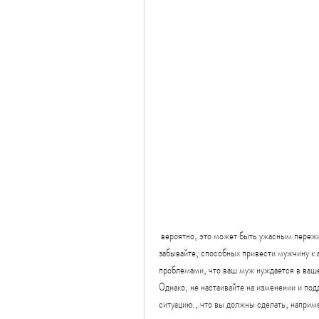
 вероятно, это может быть ужасным переживанием для всей семьи. Однако, вы можете чувствовать, не 
забывайте, способных привести мужчину к 
проблемами, что ваш муж нуждается в ваше
Однако, не настаивайте на изменении и под
ситуацию., что вы должны сделать, наприм