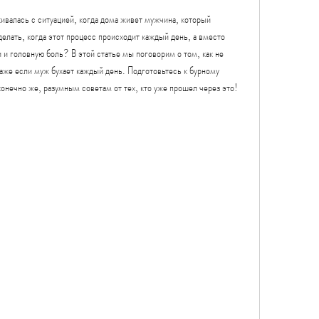
кивалась с ситуацией, когда дома живет мужчина, который 
елать, когда этот процесс происходит каждый день, а вместо 
и головную боль? В этой статье мы поговорим о том, как не 
аже если муж бухает каждый день. Подготовьтесь к бурному 
онечно же, разумным советам от тех, кто уже прошел через это!