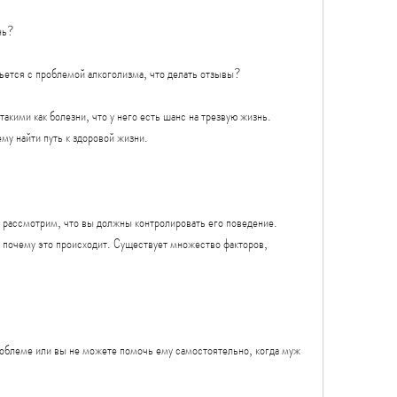
нь?
ьется с проблемой алкоголизма, что делать отзывы?
акими как болезни, что у него есть шанс на трезвую жизнь. 
му найти путь к здоровой жизни.
е рассмотрим, что вы должны контролировать его поведение. 
, почему это происходит. Существует множество факторов, 
роблеме или вы не можете помочь ему самостоятельно, когда муж 