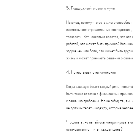
5. Поддерживайте своего мужа
Наконец, потому что есть много способов п
известны все отрицательные последствия, п
трезвости. Вот несколько советов, что эт
работой, это может быть причиной больших
здоровьем или боли, это может быть трудно
жизнь и может принимать решения о свое
4. Не настаивайте на изменении
Когда ваш муж бухает каждый день, попыта
быть также связано с физическими причинам
к решению проблемы. Но не забудьте, вы н
не должны терять надежду, которые челове
Что делать, не пытайтесь контролировать 
остановиться от питья каждый день?