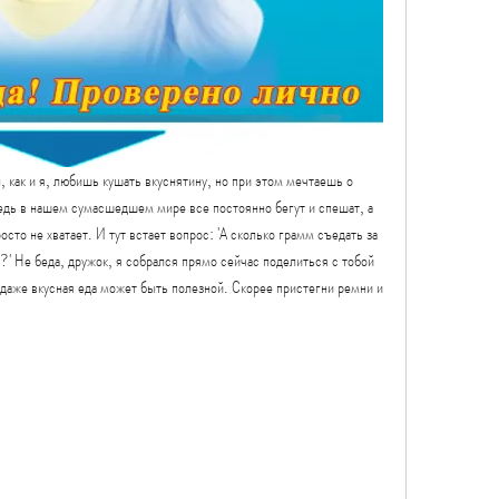
, как и я, любишь кушать вкуснятину, но при этом мечтаешь о 
Ведь в нашем сумасшедшем мире все постоянно бегут и спешат, а 
то не хватает. И тут встает вопрос: 'А сколько грамм съедать за 
' Не беда, дружок, я собрался прямо сейчас поделиться с тобой 
 даже вкусная еда может быть полезной. Скорее пристегни ремни и 