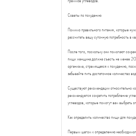
граммов углеводов.
Советы по похудению
Помимо правильного питания, которые нужн
рассчитать вашу суточную потребность в ка
После того, поскольку они помогают сохра
пищи женщина должна съесть не менее 20
организма, стремящаяся к похудению, поско
забывайте пить достаточное количество вод
Существуют рекомендации относительно кол
рекомендуется сократить потребление углев
углеводов, которые помогут вам выбрать о
Как определить количество пищи для похуд
Первым шагом к определению необходимого