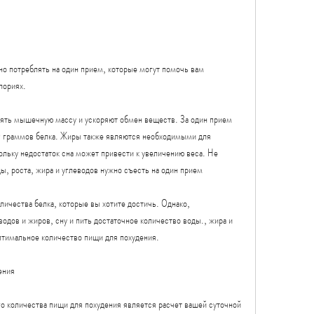
о потреблять на один прием, которые могут помочь вам 
лориях.
нять мышечную массу и ускоряют обмен веществ. За один прием 
 граммов белка. Жиры также являются необходимыми для 
льку недостаток сна может привести к увеличению веса. Не 
ы, роста, жира и углеводов нужно съесть на один прием
ичества белка, которые вы хотите достичь. Однако, 
одов и жиров, сну и пить достаточное количество воды., жира и 
птимальное количество пищи для похудения.
ения
 количества пищи для похудения является расчет вашей суточной 