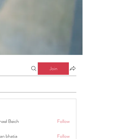
Join
hael Beich
Follow
an bhatia
Follow