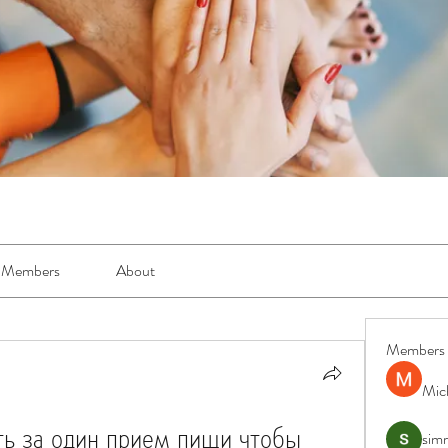
Members
About
Members
Mic
ь за один прием пищи чтобы 
simr