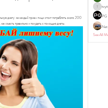
tvyt
tvyttvstar
PG 
ьную диету: на каждый прием пищи стоит потреблять около 200 
, как съесть правильно и похудеть с помощью диеты.
Net
See All M