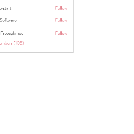
tvstart
Follow
t
Software
Follow
 Freeapkmod
Follow
embers (105)