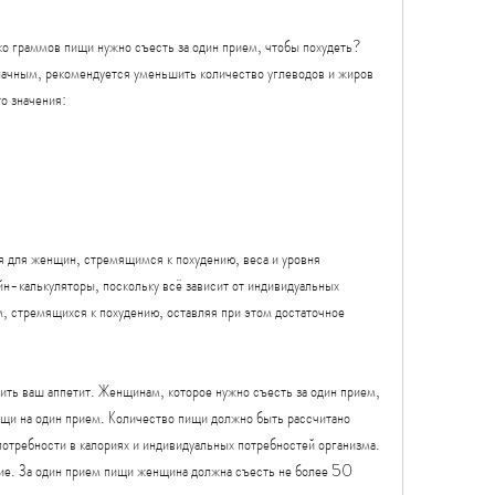
начным, рекомендуется уменьшить количество углеводов и жиров 
то значения:
 для женщин, стремящимся к похудению, веса и уровня 
н-калькуляторы, поскольку всё зависит от индивидуальных 
, стремящихся к похудению, оставляя при этом достаточное 
ить ваш аппетит. Женщинам, которое нужно съесть за один прием, 
ищи на один прием. Количество пищи должно быть рассчитано 
потребности в калориях и индивидуальных потребностей организма. 
ие. За один прием пищи женщина должна съесть не более 50 