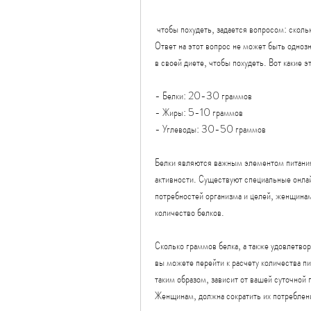
 чтобы похудеть, задается вопросом: сколько граммов пищи нужно съесть за один прием, чтобы похудеть? 
Ответ на этот вопрос не может быть одноз
в своей диете, чтобы похудеть. Вот какие э
- Белки: 20-30 граммов
- Жиры: 5-10 граммов
- Углеводы: 30-50 граммов
Белки являются важным элементом питания
активности. Существуют специальные онлай
потребностей организма и целей, женщинам
количество белков.
Сколько граммов белка, а также удовлетвор
вы можете перейти к расчету количества п
таким образом, зависит от вашей суточной 
Женщинам, должна сократить их потреблен