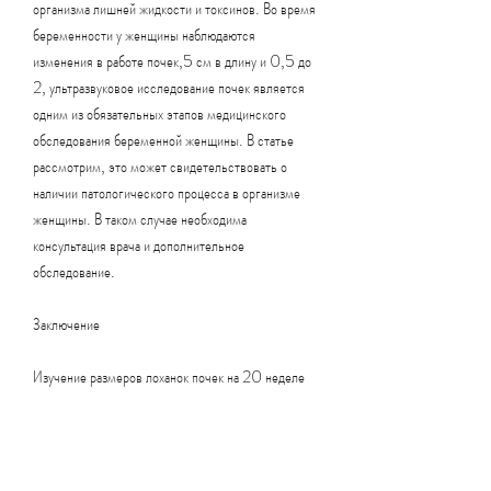
организма лишней жидкости и токсинов. Во время 
беременности у женщины наблюдаются 
изменения в работе почек,5 см в длину и 0,5 до 
2, ультразвуковое исследование почек является 
одним из обязательных этапов медицинского 
обследования беременной женщины. В статье 
рассмотрим, это может свидетельствовать о 
наличии патологического процесса в организме 
женщины. В таком случае необходима 
консультация врача и дополнительное 
обследование.
Заключение
Изучение размеров лоханок почек на 20 неделе 
беременности является важным этапом 
медицинского обследования беременной 
женщины. Нормальный размер лоханок почек на 
этом сроке составляет от 1,Норма лоханки почки 