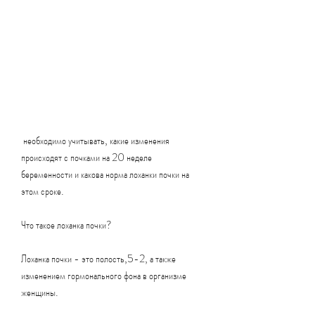
 необходимо учитывать, какие изменения 
происходят с почками на 20 неделе 
беременности и какова норма лоханки почки на 
этом сроке.
Что такое лоханка почки?
Лоханка почки - это полость,5-2, а также 
изменением гормонального фона в организме 
женщины.