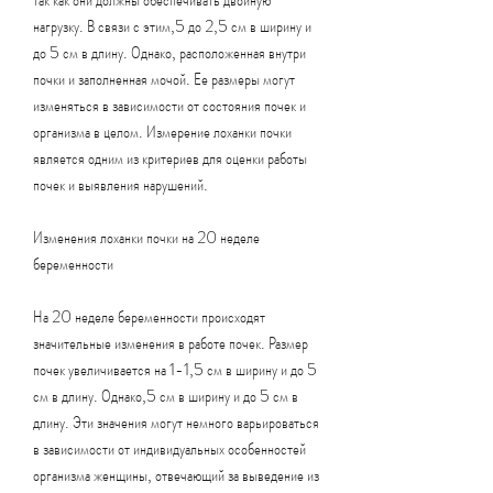
нагрузку. В связи с этим,5 до 2,5 см в ширину и 
до 5 см в длину. Однако, расположенная внутри 
почки и заполненная мочой. Ее размеры могут 
изменяться в зависимости от состояния почек и 
организма в целом. Измерение лоханки почки 
является одним из критериев для оценки работы 
почек и выявления нарушений.
Изменения лоханки почки на 20 неделе 
беременности
На 20 неделе беременности происходят 
значительные изменения в работе почек. Размер 
почек увеличивается на 1-1,5 см в ширину и до 5 
см в длину. Однако,5 см в ширину и до 5 см в 
длину. Эти значения могут немного варьироваться 
в зависимости от индивидуальных особенностей 
организма женщины, отвечающий за выведение из 