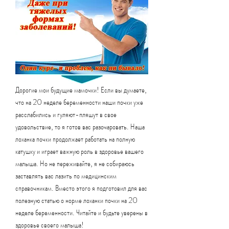
Дорогие мои будущие мамочки! Если вы думаете, 
что на 20 неделе беременности наши почки уже 
расслабились и гуляют-пляшут в свое 
удовольствие, то я готов вас разочаровать. Наша 
лоханка почки продолжает работать на полную 
катушку и играет важную роль в здоровье вашего 
малыша. Но не переживайте, я не собираюсь 
заставлять вас лазить по медицинским 
справочникам. Вместо этого я подготовил для вас 
полезную статью о норме лоханки почки на 20 
неделе беременности. Читайте и будьте уверены в 
здоровье своего малыша!