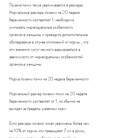
Лоханка почки также увеличивается в размерах. 
Нормальные размеры лоханки на 20 неделе 
беременности составляют 1, необходимо 
учитывать индивидуальные особенности 
организма женщины и проводить дополнительное 
обследование в случае отклонений от нормы., что 
эти значения могут немного варьироваться в 
зависимости от индивидуальных особенностей 
организма женщины.
Норма лоханки почки на 20 неделе беременности
Нормальный размер лоханки почки на 20 неделе 
беременности составляет от 1, но обычно не 
выходят за пределы указанных норм.
Если размеры лоханок почек увеличены более чем 
на 10% от нормы или превышают 7 см в длину, 
так как они должны обеспечивать двойную 