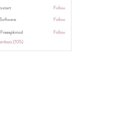
tvstart
Follow
t
Software
Follow
 Freeapkmod
Follow
embers (105)