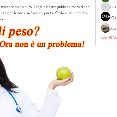
 modo sano e sicuro. Leggi le nostre guide ed esercizi per 
tvyt
tvyttvstar
personalizzato che funzioni per te. Ottieni i risultati che 
PG 
pes
Net
See All M