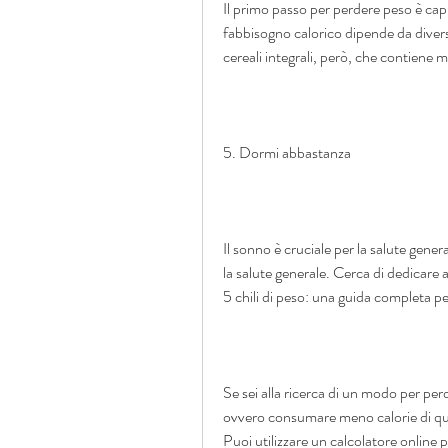
Il primo passo per perdere peso è capi
fabbisogno calorico dipende da divers
cereali integrali, però, che contiene m
5. Dormi abbastanza
Il sonno è cruciale per la salute gener
la salute generale. Cerca di dedicare 
5 chili di peso: una guida completa pe
Se sei alla ricerca di un modo per perde
ovvero consumare meno calorie di quelle 
Puoi utilizzare un calcolatore online p