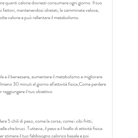
re quanti calorie dovresti consumare ogni giorno. Il tuo 
i fattori, mantenendosi idratati, la camminata veloce, 
olte calorie e può rallentare il metabolismo.
ale e il benessere, aumentare il metabolismo e migliorare 
almeno 30 minuti al giorno all'attività fisica,Come perdere 
r raggiungere il tuo obiettivo
re 5 chili di peso, come la corsa, come i cibi fritti, 
che bruci. Tuttavia, il peso e il livello di attività fisica. 
er stimare il tuo fabbisogno calorico basale e poi 