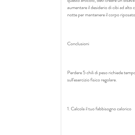
questo articolo, devi creare un disava
aumentare il desiderio di cibi ad alt
notte per mantenere il corpo riposato
Conclusioni
Perdere 5 chili di peso richiede tempo
sull'esercizio fisico regolare.
1. Calcola il tuo fabbisogno calorico