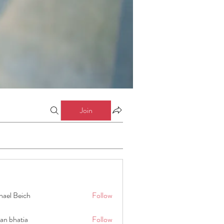
Join
hael Beich
Follow
an bhatia
Follow