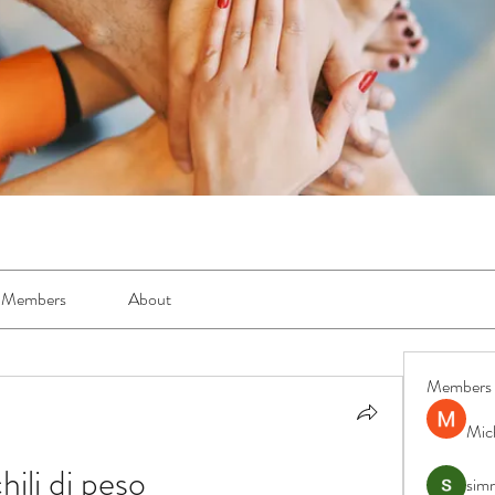
Members
About
Members
Mic
ili di peso
simr