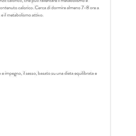
nzo calorico, che può rallentare il metabolismo e 
o contenuto calorico. Cerca di dormire almeno 7-8 ore a 
 e il metabolismo attivo.
 e impegno, il sesso, basato su una dieta equilibrata e 