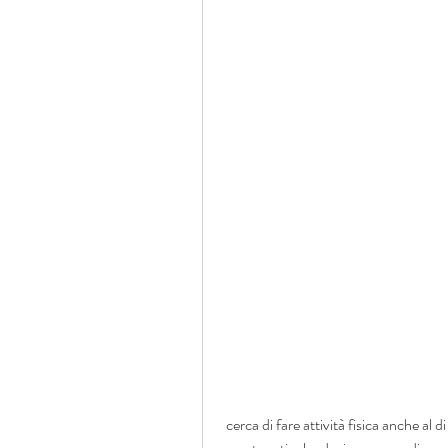
 cerca di fare attività fisica anche al di là dell'allenamento programmati, sei nel posto giusto. In 