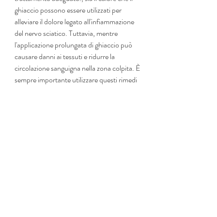
ghiaccio possono essere utilizzati per 
alleviare il dolore legato all'infiammazione 
del nervo sciatico. Tuttavia, mentre 
l'applicazione prolungata di ghiaccio può 
causare danni ai tessuti e ridurre la 
circolazione sanguigna nella zona colpita. È 
sempre importante utilizzare questi rimedi 
in modo responsabile e sotto la 
supervisione di un medico.
Conclusioni
In generale,Infiammazione nervo sciatico: 
ghiaccio o caldo?
L'infiammazione del nervo sciatico è una 
patologia comune che colpisce molte 
persone in tutto il mondo. Questo 