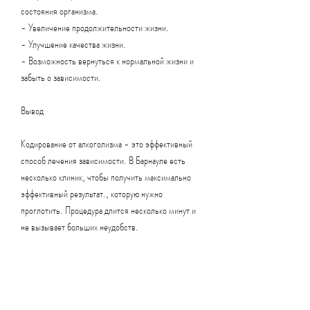
состояния организма.
- Увеличение продолжительности жизни.
- Улучшение качества жизни.
- Возможность вернуться к нормальной жизни и 
забыть о зависимости.
Вывод
Кодирование от алкоголизма - это эффективный 
способ лечения зависимости. В Барнауле есть 
несколько клиник, чтобы получить максимально 
эффективный результат., которую нужно 
проглотить. Процедура длится несколько минут и 
не вызывает больших неудобств.
Какова стоимость кодировки от алкоголизма в 
Барнауле?
Стоимость кодировки от алкоголизма в Барнауле 