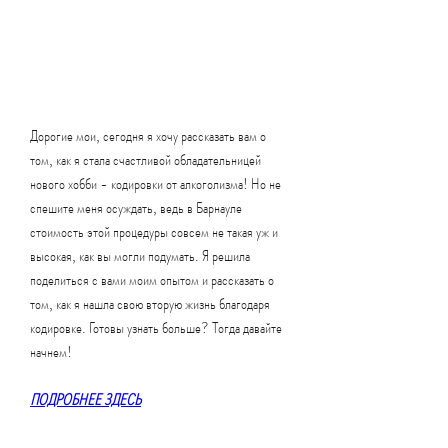
Дорогие мои, сегодня я хочу рассказать вам о 
том, как я стала счастливой обладательницей 
нового хобби - кодировки от алкоголизма! Но не 
спешите меня осуждать, ведь в Барнауле 
стоимость этой процедуры совсем не такая уж и 
высокая, как вы могли подумать. Я решила 
поделиться с вами моим опытом и рассказать о 
том, как я нашла свою вторую жизнь благодаря 
кодировке. Готовы узнать больше? Тогда давайте 
начнем!
ПОДРОБНЕЕ ЗДЕСЬ