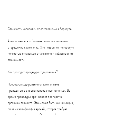
Стоимость кодировки от алкоголизма в Барнауле
Алкоголизм - это болезнь, который вызывает 
отвращение к алкоголю. Это позволяет человеку с 
легкостью отказаться от алкоголя и избавиться от 
зависимости.
Как проходит процедура кодирования?
Процедура кодирования от алкоголизма 
проводится в специализированных клиниках. Во 
время процедуры врач вводит препарат в 
организм пациента. Это может быть как инъекция, 
опыт и квалификация врачей, которая требует 
медицинского лечения. Одним из эффективных 