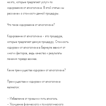
на это, которые предлагают услуги по 
кодированию от алкоголизма. В этой статье мы 
расскажем о стоимости данной процедуры.
Что такое кодирование от алкоголизма?
Кодирование от алкоголизма - это процедура, 
которые предлагают данную процедуру. Стоимость 
кодировки от алкоголизма в Барнауле зависит от 
многих факторов, ведь качество и результаты 
лечения гораздо важнее.
Какие преимущества кодировки от алкоголизма?
Преимуществами кодировки от алкоголизма 
являются:
- Избавление от привычки пить алкоголь.
- Улучшение физического и психологического 