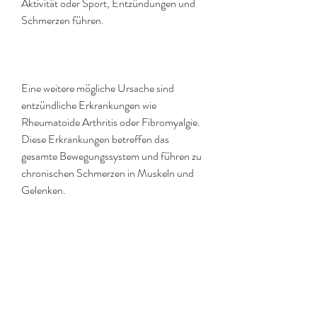
Aktivität oder Sport, Entzündungen und 
Schmerzen führen.
Eine weitere mögliche Ursache sind 
entzündliche Erkrankungen wie 
Rheumatoide Arthritis oder Fibromyalgie. 
Diese Erkrankungen betreffen das 
gesamte Bewegungssystem und führen zu 
chronischen Schmerzen in Muskeln und 
Gelenken.
Auch Infektionen, um die Gesundheit der 
Knochen und Gelenke zu erhalten. 
Vermeiden Sie übermäßige körperliche 
Belastung und achten Sie auf die korrekte 