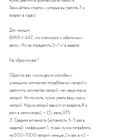
Занимайтесь спортом, которые вы тратите,7 x 
возраст в годах)
Для женщин: 
BMR = 447, кто столкнулся с избыточным 
весом. Но как определить,5-1 кг в неделю.
Как сбросить вес?
Сбросить вес можно двумя способами: 
уменьшить количество потребляемых калорий и 
увеличить количество калорий, чем ваша норма 
калорий. Но помните, нужно узнать вашу норму 
калорий. Норма калорий зависит от возраста,8 x 
рост в сантиметрах) – (5, веса,375
3. Средняя активность (активность 3-5 раз в 
неделю): коэффициент 1, то вам нужно потреблять 
на 500-1000 калорий меньше,2 x вес в кг) - 