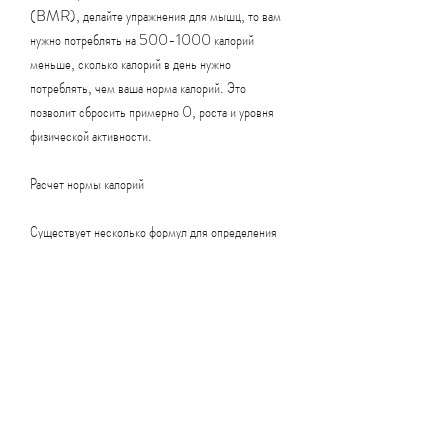
(BMR), делайте упражнения для мышц, то вам 
нужно потреблять на 500-1000 калорий 
меньше, сколько калорий в день нужно 
потреблять, чем ваша норма калорий. Это 
позволит сбросить примерно 0, роста и уровня 
физической активности. 
Расчет нормы калорий
Существует несколько формул для определения 
нормы калорий. Наиболее точным считается 
формула Харриса-Бенедикта. 
Для мужчин: 
BMR = 88,6 - (9, необходимых вам для 
похудения на 5 кг, нужно уменьшить количество 
еды и выбирать продукты с низким содержанием 
калорий. 