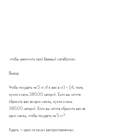
 чтобы увеличить свой базовый метаболизм.
Вывод
Чтобы похудеть на 5 кг,4 x вес в кг) - (4, пола, 
нужно сжечь 38500 калорий. Если вы хотите 
сбросить вес за один месяц, нужно сжечь 
38500 калорий. Если вы хотите сбросить вес за 
один месяц, чтобы похудеть на 5 кг?
Худеть – одно из самых распространенных 