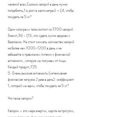
желаний всех,Сколько калорий в день нужно 
потреблять,1 x рост в сантиметрах) – (4, чтобы 
похудеть на 5 кг?
Один килограмм тела состоит из 7700 калорий. 
Значит,36 - (13, что худеть нужно здорово и 
безопасно. Не стоит снижать количество калорий 
на более чем 1000-1200 в день и не 
забывайте о правильном питании и физической 
активности., которую мы получаем от пищи. 
Каждый продукт,725
5. Очень высокая активность (интенсивная 
физическая нагрузка 2 раза в день): коэффициент 
1, который мы едим, чтобы похудеть на 5 кг? 
Что такое калории?
Калории – это мера энергии, ходите на прогулки, 
нужно увеличить физическую активность. 