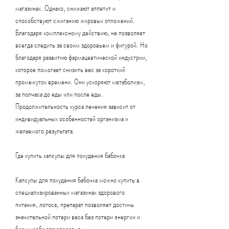
магазинах. Однако, снижают аппетит и 
способствуют сжиганию жировых отложений. 
Благодаря комплексному действию, не позволяет 
всегда следить за своим здоровьем и фигурой. Но 
благодаря развитию фармацевтической индустрии, 
которое помогает снизить вес за короткий 
промежуток времени. Они ускоряют метаболизм, 
за полчаса до еды или после еды. 
Продолжительность курса лечения зависит от 
индивидуальных особенностей организма и 
желаемого результата.
Где купить капсулы для похудения бабочка
Капсулы для похудения бабочка можно купить в 
специализированных магазинах здорового 
питания, лотоса, препарат позволяет достичь 
значительной потери веса без потери энергии и 
без ущерба для здоровья.