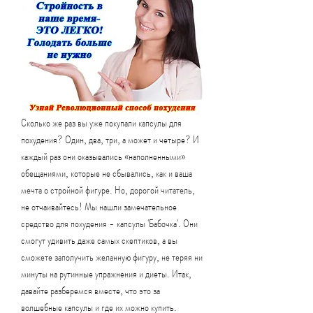
Сколько же раз вы уже покупали капсулы для 
похудения? Один, два, три, а может и четыре? И 
каждый раз они оказывались «наполненными» 
обещаниями, которые не сбывались, как и ваша 
мечта о стройной фигуре. Но, дорогой читатель, 
не отчаивайтесь! Мы нашли замечательное 
средство для похудения - капсулы 'Бабочка'. Они 
смогут удивить даже самых скептиков, а вы 
сможете заполучить желанную фигуру, не теряя ни 
минуты на рутинные упражнения и диеты. Итак, 
давайте разберемся вместе, что это за 
волшебные капсулы и где их можно купить.