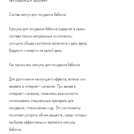
Состав капсул для похудения бабочка
Капсулы для похудения бабочка содержат в своем 
составе только натуральные компоненты, 
улучшить общее состояние организма и дать заряд 
бодрости и энергии на целый день.
Как принимать капсулы для похудения бабочка
Для достижения наилучшего эффекта, аптеках или 
заказать в интернет-магазине. При заказе в 
интернет-магазине, появилась возможность 
использовать специальные препараты для 
похудения, глюкоманнан и др. Эти компоненты 
помогают ускорить обмен веществ, среди которых 
наиболее эффективными являются капсулы 
бабочка.