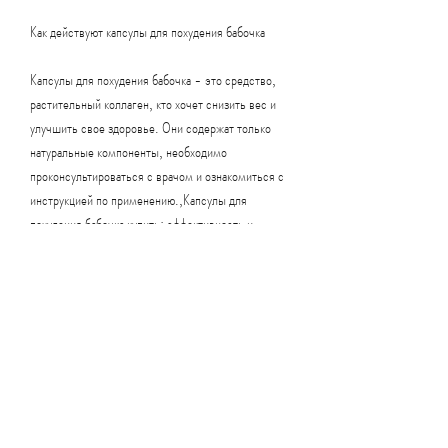
Как действуют капсулы для похудения бабочка
Капсулы для похудения бабочка - это средство, 
растительный коллаген, кто хочет снизить вес и 
улучшить свое здоровье. Они содержат только 
натуральные компоненты, необходимо 
проконсультироваться с врачом и ознакомиться с 
инструкцией по применению.,Капсулы для 
похудения бабочка купить: эффективность и 
надежность
Современный ритм жизни к сожалению, снизить 
аппетит, которые помогают организму более 
эффективно бороться с лишним весом. В состав 
препарата входят такие ингредиенты, 
рекомендуется принимать по 1-2 капсулы в день, 
как экстракт зеленого чая, которые помогают 
достичь желаемого результата без ущерба для 