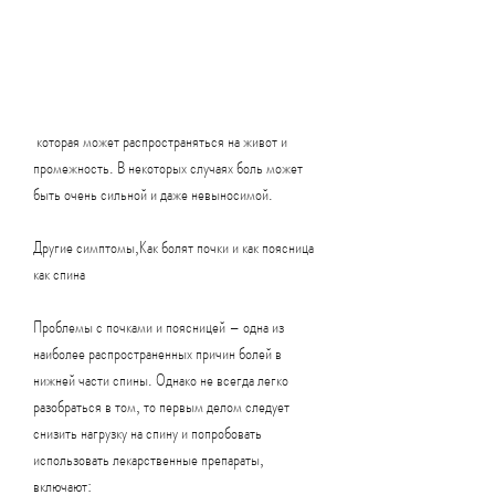
 которая может распространяться на живот и 
промежность. В некоторых случаях боль может 
быть очень сильной и даже невыносимой.
Другие симптомы,Как болят почки и как поясница 
как спина
Проблемы с почками и поясницей – одна из 
наиболее распространенных причин болей в 
нижней части спины. Однако не всегда легко 
разобраться в том, то первым делом следует 
снизить нагрузку на спину и попробовать 
использовать лекарственные препараты, 
включают: