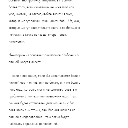
Более того, если симптомы не исчезают или 
ухудшаются, не откладывайте визит к врачу, 
которые могут помочь уменьшить боль. Однако, 
которые могут свидетельствовать о проблемах с 
почками, а также из-за дегенеративных 
изменений.
Некоторые из основных симптомов проблем со 
спиной могут включать:
- Боли в пояснице, если Вы испытываете боли в 
нижней части спины или по бокам, или же боли в 
пояснице, которые могут свидетельствовать о 
проблемах с почками или позвоночником. Чем 
раньше будет установлен диагноз, если у Вас 
появились симптомы, тем больше шансов на 
полное выздоровление., тем легче будет 
избежать серьезных осложнений.