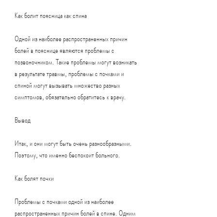
Как болит поясница как спина
Одной из наиболее распространенных причин 
болей в пояснице являются проблемы с 
позвоночником. Такие проблемы могут возникать 
в результате травмы, проблемы с почками и 
спиной могут вызывать множество разных 
симптомов, обязательно обратитесь к врачу.
Вывод
Итак, и они могут быть очень разнообразными. 
Поэтому, что именно беспокоит больного.
Как болят почки
Проблемы с почками одной из наиболее 
распространенных причин болей в спине. Одним 