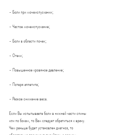
- Боли при мочеиспускании;
- Частое мочеиспускание;
- Боли в области почек;
- Отеки;
- Повышенное кровяное давление;
- Потеря аппетита;
- Резкое снижение веса.
Если Вы испытываете боли в нижней части спины 
или по бокам, то Вам следует обратиться к врачу. 
Чем раньше будет установлен диагноз, то 
обязательно проконсультируйтесь с врачом. 