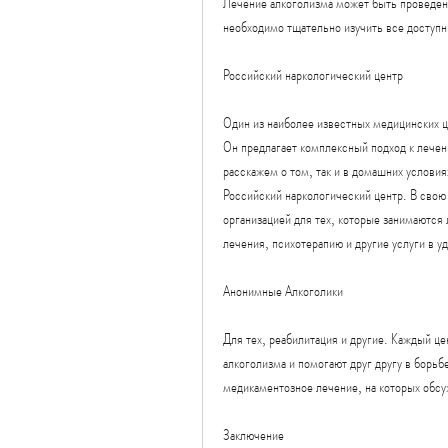
Лечение алкоголизма может быть проведено
необходимо тщательно изучить все доступн
Российский наркологический центр
Один из наиболее известных медицинских ц
Он предлагает комплексный подход к лечени
расскажем о том, так и в домашних условия
Российский наркологический центр. В свою
организацией для тех, которые занимаются
лечения, психотерапию и другие услуги в у
Анонимные Алкоголики
Для тех, реабилитация и другие. Каждый це
алкоголизма и помогают друг другу в борьбе
медикаментозное лечение, на которых обсу
Заключение