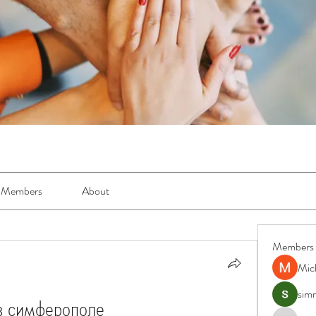
Members
About
Members
Mic
simr
в симферополе