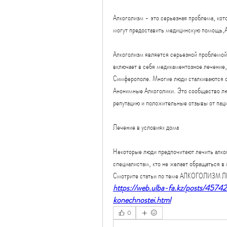
Алкоголизм - это серьезная проблема, кото
могут предоставить медицинскую помощь,
Алкоголизм является серьезной проблемой,
включает в себя медикаментозное лечение, 
Симферополе. Многие люди сталкиваются с 
Анонимные Алкоголики. Это сообщество лю
репутацию и положительные отзывы от пац
Лечение в условиях дома
Некоторые люди предпочитают лечить алког
специалистам, кто не желает обращаться в
Смотрите статьи по теме АЛКОГОЛИЗМ
https://web.ulba-fa.kz/posts/45742
konechnostei.html
0