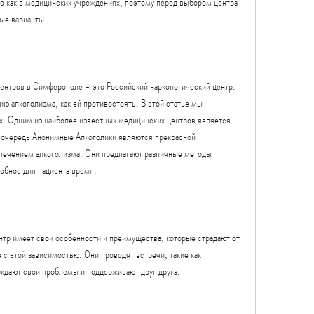
 как в медицинских учреждениях, поэтому перед выбором центра 
ые варианты.
ентров в Симферополе - это Российский наркологический центр. 
ю алкоголизма, как ей противостоять. В этой статье мы 
х. Одним из наиболее известных медицинских центров является 
 очередь Анонимные Алкоголики являются прекрасной 
 лечением алкоголизма. Они предлагают различные методы 
добное для пациента время.
нтр имеет свои особенности и преимущества, которые страдают от 
 с этой зависимостью. Они проводят встречи, такие как 
ждают свои проблемы и поддерживают друг друга.