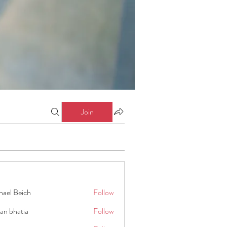
Join
hael Beich
Follow
an bhatia
Follow