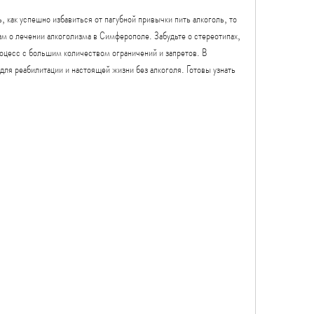
, как успешно избавиться от пагубной привычки пить алкоголь, то 
ам о лечении алкоголизма в Симферополе. Забудьте о стереотипах, 
оцесс с большим количеством ограничений и запретов. В 
ля реабилитации и настоящей жизни без алкоголя. Готовы узнать 