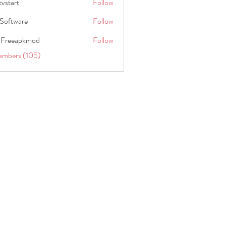
tvstart
Follow
t
Software
Follow
 Freeapkmod
Follow
embers (105)