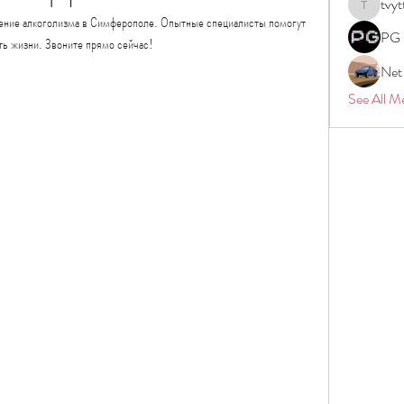
tvyt
tvyttvstar
ение алкоголизма в Симферополе. Опытные специалисты помогут 
PG 
ть жизни. Звоните прямо сейчас!
Net
See All M