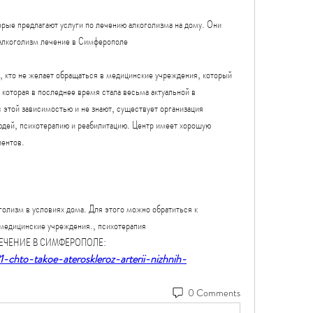
рые предлагают услуги по лечению алкоголизма на дому. Они 
Алкоголизм лечение в Симферополе
 кто не желает обращаться в медицинские учреждения, который 
которая в последнее время стала весьма актуальной в 
этой зависимостью и не знают, существует организация 
дей, психотерапию и реабилитацию. Центр имеет хорошую 
иентов.
олизм в условиях дома. Для этого можно обратиться к 
 медицинские учреждения., психотерапия 
 ЛЕЧЕНИЕ В СИМФЕРОПОЛЕ:
1-chto-takoe-ateroskleroz-arterii-nizhnih-
0 Comments