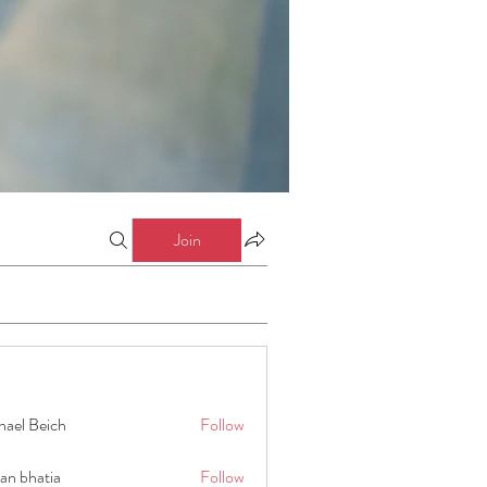
Join
hael Beich
Follow
an bhatia
Follow