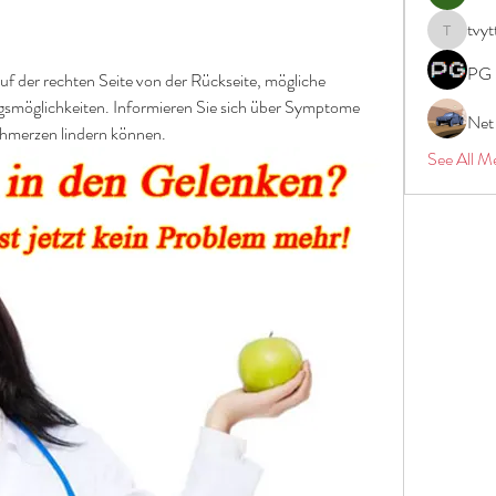
tvyt
tvyttvstar
PG 
f der rechten Seite von der Rückseite, mögliche 
möglichkeiten. Informieren Sie sich über Symptome 
Net
Schmerzen lindern können.
See All M