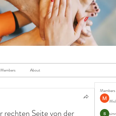
Members
About
Members
Mic
 rechten Seite von der 
simr