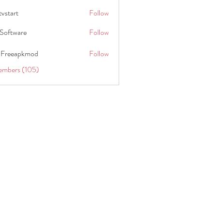
tvstart
Follow
t
Software
Follow
 Freeapkmod
Follow
embers (105)