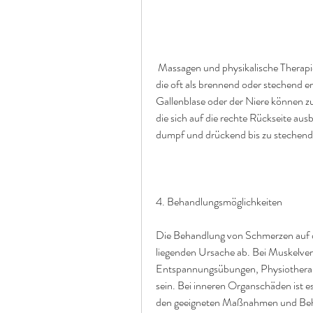
 Massagen und physikalische Therapie helfen. Bei Nervenreizungen können Schmerzmittel, 
die oft als brennend oder stechend 
Gallenblase oder der Niere können 
die sich auf die rechte Rückseite au
dumpf und drückend bis zu stechend 
4. Behandlungsmöglichkeiten
Die Behandlung von Schmerzen auf de
liegenden Ursache ab. Bei Muskelv
Entspannungsübungen, Physiotherapie
sein. Bei inneren Organschäden ist es
den geeigneten Maßnahmen und Beha