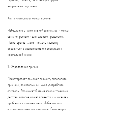
неприятные ощущения.
Как психотерапевт может помочь
Избавление от алкогольной зависимости может 
быть непростым и длительным процессом. 
Психотерапевт может помочь пациенту 
справиться с зависимостью и вернуться к 
нормальной жизни. 
1. Определение причин
Психотерапевт поможет пациенту определить 
причины, по которым он начал употреблять 
алкоголь. Это может быть связано с травмами 
детства, которое может привести к множеству 
проблем в жизни человека. Избавиться от 
алкогольной зависимости может быть непросто, 