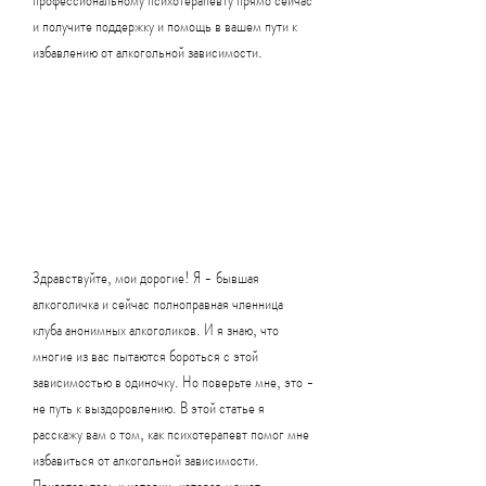
и получите поддержку и помощь в вашем пути к 
избавлению от алкогольной зависимости.
Здравствуйте, мои дорогие! Я - бывшая 
алкоголичка и сейчас полноправная членница 
клуба анонимных алкоголиков. И я знаю, что 
многие из вас пытаются бороться с этой 
зависимостью в одиночку. Но поверьте мне, это - 
не путь к выздоровлению. В этой статье я 
расскажу вам о том, как психотерапевт помог мне 
избавиться от алкогольной зависимости. 
Приготовьтесь к истории, которая может 