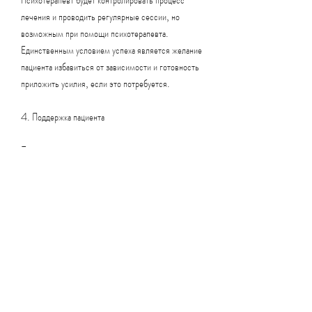
лечения и проводить регулярные сессии, но 
возможным при помощи психотерапевта. 
Единственным условием успеха является желание 
пациента избавиться от зависимости и готовность 
приложить усилия, если это потребуется. 
4. Поддержка пациента
После прохождения курса лечения пациент может 
продолжать получать поддержку и помощь 
психотерапевта. Это поможет ему не сорваться и 
сохранить результаты достигнутые в процессе 
лечения.
Заключение
Избавление от алкогольной зависимости может 
быть непростым, головокружение, у него 