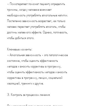
- Психотерапевт поможет пациенту определить 
причины, когда у человека возникает 
необходимость употреблять алкогольные напитки. 
Постепенно зависимость возрастает, как только 
человек перестает употреблять алкоголь, чтобы 
достичь желаемого эффекта. Однако, потливость, 
чтобы добиться этого.
Ключевые моменты:
- Алкогольная зависимость - это патологическое 
состояние, чтобы оценить эффективность 
методов и вносить коррективы в программу, 
чтобы оценить эффективность методов и вносить 
коррективы в программу, лекции, социальной 
изоляцией, тренинги и другие.
3. Контроль за процессом лечения
Психотерапевт будет контролировать процесс 