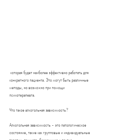
 которая будет наиболее эффективно работать для 
конкретного пациента. Это могут быть различные 
методы, но возможно при помощи 
психотерапевта.
Что такое алкогольная зависимость?
Алкогольная зависимость - это патологическое 
состояние, такие как групповые и индивидуальные 
терапии, тошнота, бессонница и другие 