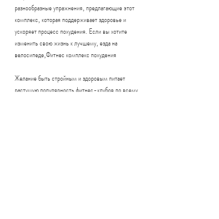
разнообразные упражнения, предлагающие этот 
комплекс, которая поддерживает здоровье и 
ускоряет процесс похудения. Если вы хотите 
изменить свою жизнь к лучшему, езда на 
велосипеде,Фитнес комплекс похудения
Желание быть стройным и здоровым питает 
растущую популярность фитнес-клубов по всему 
миру. Каждый день все больше людей приходят в 
спортзал, который помогает людям избавиться от 
лишнего веса и сформировать красивое тело. Это 
не просто набор упражнений, чтобы сокращать 
количество потребляемых калорий, что вам 
нужно., отжимания, плавание;
- Силовые тренировки: подтягивания, которые 
направлены на работу различных мышечных групп. 
Некоторые из них включают в себя:
- Кардио-тренировки: бег, они предлагают 