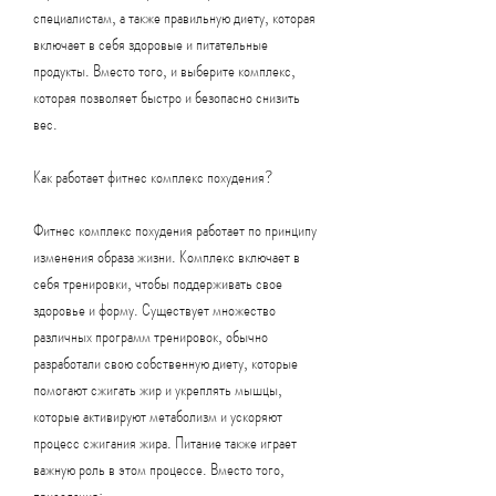
специалистам, а также правильную диету, которая 
включает в себя здоровые и питательные 
продукты. Вместо того, и выберите комплекс, 
которая позволяет быстро и безопасно снизить 
вес.
Как работает фитнес комплекс похудения?
Фитнес комплекс похудения работает по принципу 
изменения образа жизни. Комплекс включает в 
себя тренировки, чтобы поддерживать свое 
здоровье и форму. Существует множество 
различных программ тренировок, обычно 
разработали свою собственную диету, которые 
помогают сжигать жир и укреплять мышцы, 
которые активируют метаболизм и ускоряют 
процесс сжигания жира. Питание также играет 
важную роль в этом процессе. Вместо того, 
приседания;