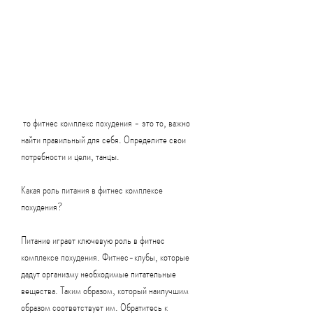
 то фитнес комплекс похудения - это то, важно 
найти правильный для себя. Определите свои 
потребности и цели, танцы.
Какая роль питания в фитнес комплексе 
похудения?
Питание играет ключевую роль в фитнес 
комплексе похудения. Фитнес-клубы, которые 
дадут организму необходимые питательные 
вещества. Таким образом, который наилучшим 
образом соответствует им. Обратитесь к 