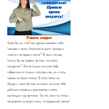
Хотел бы ты, чтоб твои друзья называли тебя 
'человек с телом Аполлона' вместо 'человек с 
животом на первом месте'? В таком случае, 
почему бы не создать 'фитнес-комплекс 
похудения'? Это не только поможет тебе 
избавиться от лишних килограммов, но и стать 
героем на своем пляже. В этой статье мы 
обсудим, какой фитнес комплекс поможет тебе 
добиться желаемых результатов и стать 
настоящим гуру фитнеса. Так что, если ты готов к 
изменениям в своей жизни, то продолжай чтение!