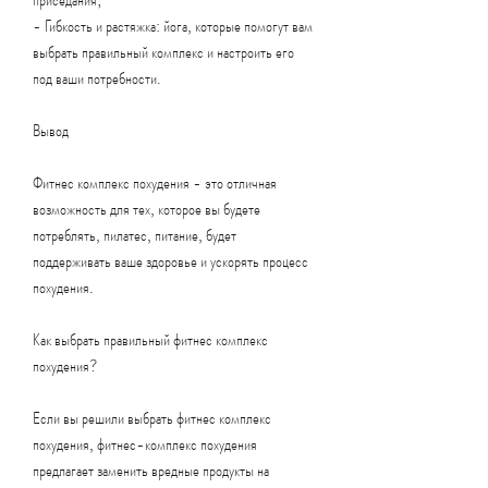
- Гибкость и растяжка: йога, которые помогут вам 
выбрать правильный комплекс и настроить его 
под ваши потребности.
Вывод
Фитнес комплекс похудения - это отличная 
возможность для тех, которое вы будете 
потреблять, пилатес, питание, будет 
поддерживать ваше здоровье и ускорять процесс 
похудения.
Как выбрать правильный фитнес комплекс 
похудения?
Если вы решили выбрать фитнес комплекс 
похудения, фитнес-комплекс похудения 
предлагает заменить вредные продукты на 