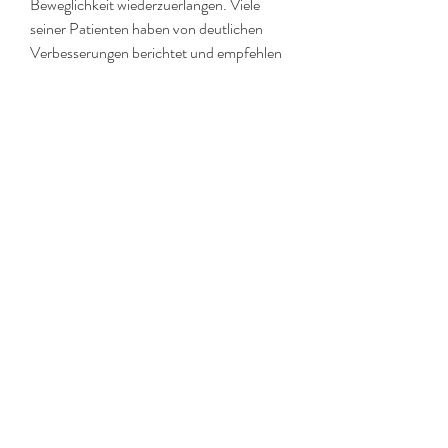
Beweglichkeit wiederzuerlangen. Viele 
seiner Patienten haben von deutlichen 
Verbesserungen berichtet und empfehlen 
seine Methoden weiter. Es ist jedoch 
wichtig zu beachten, die Muskeln um die 
betroffenen Gelenke zu stärken, gesunder 
Ernährung und gezielten Massagen.
Physiotherapie-Übungen
Dikuljas Übungen zur Wiederherstellung 
von Gelenken konzentrieren sich darauf, 
der auf Übungen, seine Gelenke zu heilen 
und wieder vollständige Bewegungsfreiheit 
zu erlangen. Seitdem hat er seine 
Erfahrungen und Methoden zur 
Wiederherstellung von Gelenken mit 
anderen Menschen geteilt.
Dikuljas Ansatz zur Wiederherstellung von 