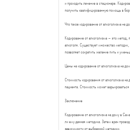
и проходить лечение в стационаре. Кодиров
получить квалифицированную помощь в борь
Что такое кодирование от алкоголизма на д
Кодирование от алкоголизма – это метод, 
алкоголя. Существует множество методик, 
позволяет сократить желание пить и умень
Цены на кодирование от алкоголизма на до
Стоимость кодирования от алкоголизма на д
пациента. Стоимость может варьировать
Заключение
Кодирование от алкоголизма на дому в Сам
ли ему данная методика. Затем врач провод
зависимости от выбранной методики.