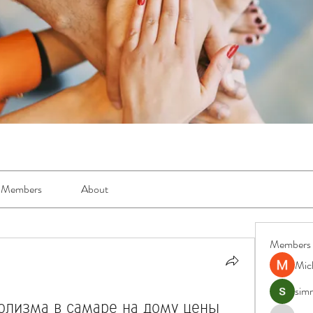
Members
About
Members
Mic
simr
олизма в самаре на дому цены