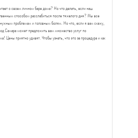
ечтает о своем личном баре дома? Но что делать, если наш 
ственным способом расслабиться после тяжелого дня? Мы все 
е нужным проблемам и головным болям. Но что, если я вам скажу, 
од Самара может предложить вам множество услуг по 
а! Цены приятно удивят. Чтобы узнать, что это за процедура и как 