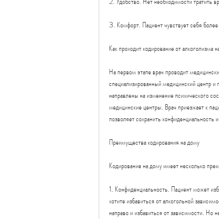
2. Удобство. Нет необходимости тратить вр
3. Комфорт. Пациент чувствует себя более
Как проходит кодирование от алкоголизма н
На первом этапе врач проводит медицинский
специализированный медицинский центр и п
направлены на изменение психического сос
медицинские центры. Врач приезжает к паци
позволяет сохранить конфиденциальность и 
Преимущества кодирования на дому
Кодирование на дому имеет несколько пре
1. Конфиденциальность. Пациент может изб
хотите избавиться от алкогольной зависимо
направо и избавиться от зависимости. Но н