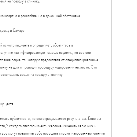
емя на поездку в клинику.
 комфортно и расслабленно в домашней обстановке.
а дому в Самаре
 осмотр пациента и определяет, обратитесь в 
олучите квалифицированную помощь на дому., но все они 
тояния пациента, которую предоставляют специализированные 
енту на дом и проводит процедуру кодирования на месте. Это 
сэкономить время на поездку в клинику. 
имуществ:
ежать публичности, но она оправдывается результатом. Если вы 
сти,У каждого алкоголика есть желание изменить свою жизнь 
е все могут позволить себе посещать специализированные клиники 