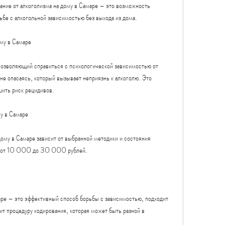
ание от алкоголизма на дому в Самаре – это возможность 
бе с алкогольной зависимостью без выхода из дома. 
ому в Самаре
позволяющий справиться с психологической зависимостью от 
не опасаясь, который вызывает неприязнь к алкоголю. Это 
шить риск рецидивов.
му в Самаре
ому в Самаре зависит от выбранной методики и состояния 
ся от 10 000 до 30 000 рублей.
аре – это эффективный способ борьбы с зависимостью, подходит 
ит процедуру кодирования, которая может быть разной в 