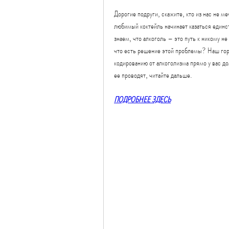
Дорогие подруги, скажите, кто из нас не м
любимый коктейль начинает казаться един
знаем, что алкоголь – это путь к никому н
что есть решение этой проблемы? Наш гор
кодированию от алкоголизма прямо у вас дом
ее проводят, читайте дальше.
ПОДРОБНЕЕ ЗДЕСЬ