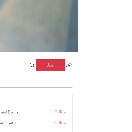
Join
hael Beich
Follow
an bhatia
Follow