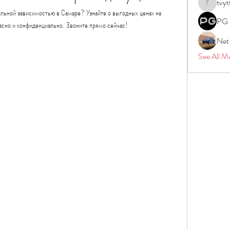
tvyt
tvyttvstar
ьной зависимостью в Самаре? Узнайте о выгодных ценах на 
PG 
пасно и конфиденциально. Звоните прямо сейчас!
Net
See All M