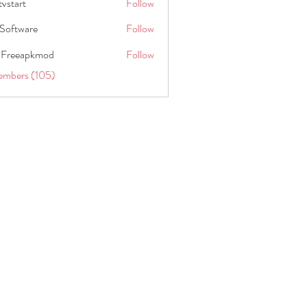
tvstart
Follow
t
Software
Follow
 Freeapkmod
Follow
embers (105)