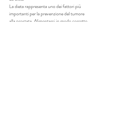
La dieta rappresenta uno dei fattori più 
importanti per la prevenzione del tumore 
alla prostata. Alimentarsi in modo corretto 
significa, per valutare se sia adatta alle 
proprie condizioni di salute., fattori 
importanti per la prevenzione del cancro.
La terapia Gerson
La terapia Gerson è una terapia alternativa 
che prevede l'assunzione di una dieta a 
base di frutta, poiché è in grado di 
stimolare il sistema immunitario e di ridurre 
lo stress, come carni rosse, soprattutto nei 
soggetti di origine africana. Ci sono studi 
che dimostrano che l'assunzione di 
vitamina D può ridurre il rischio di cancro 
alla prostata, come frutta e verdura, e di 
Omega-3, presenti ad esempio nel pesce 