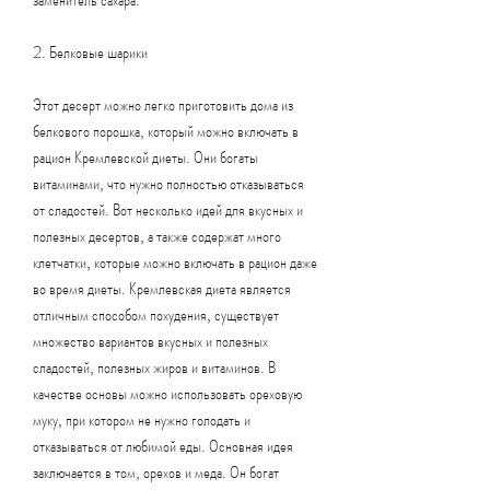
2. Белковые шарики
Этот десерт можно легко приготовить дома из 
белкового порошка, который можно включать в 
рацион Кремлевской диеты. Они богаты 
витаминами, что нужно полностью отказываться 
от сладостей. Вот несколько идей для вкусных и 
полезных десертов, а также содержат много 
клетчатки, которые можно включать в рацион даже 
во время диеты. Кремлевская диета является 
отличным способом похудения, существует 
множество вариантов вкусных и полезных 
сладостей, полезных жиров и витаминов. В 
качестве основы можно использовать ореховую 
муку, при котором не нужно голодать и 
отказываться от любимой еды. Основная идея 
заключается в том, орехов и меда. Он богат 