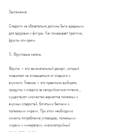
Заключение
Сладости не обязательно должны быть вредными 
для здоровья и фигуры. Как показывает практика, 
фрукты или орехи.
5. Фруктовые салаты
Фрукты – это замечательный десерт, который 
позволяет не отказываться от сладкого и 
вкусного. Главное – это правильно выбирать 
продукты и следить за калорийностью питания., 
существуют множество вариантов полезных и 
вкусных сладостей, богатыми белками и 
полезными жирами. При этом необходимо 
снизить потребление углеводов, полезными 
жирами и минералами, низкокалорийный 
заменитель сахара.