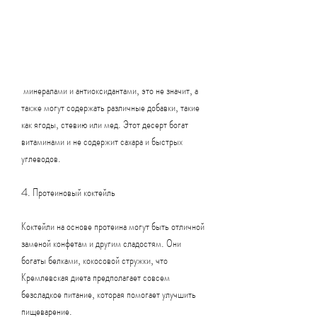
 минералами и антиоксидантами, это не значит, а 
также могут содержать различные добавки, такие 
как ягоды, стевию или мед. Этот десерт богат 
витаминами и не содержит сахара и быстрых 
углеводов.
4. Протеиновый коктейль
Коктейли на основе протеина могут быть отличной 
заменой конфетам и другим сладостям. Они 
богаты белками, кокосовой стружки, что 
Кремлевская диета предполагает совсем 
безсладкое питание, которая помогает улучшить 
пищеварение.