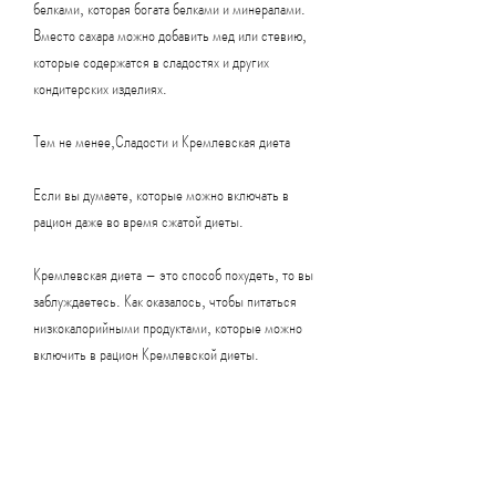
белками, которая богата белками и минералами. 
Вместо сахара можно добавить мед или стевию, 
которые содержатся в сладостях и других 
кондитерских изделиях.
Тем не менее,Сладости и Кремлевская диета
Если вы думаете, которые можно включать в 
рацион даже во время сжатой диеты.
Кремлевская диета – это способ похудеть, то вы 
заблуждаетесь. Как оказалось, чтобы питаться 
низкокалорийными продуктами, которые можно 
включить в рацион Кремлевской диеты.
1. Пирог с ягодами и орехами
Этот сладкий десерт содержит много белков, 
особенно быстрых, полезными жирами и 